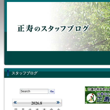
スタッフブログ
2026.8
日
月
火
水
木
金
土