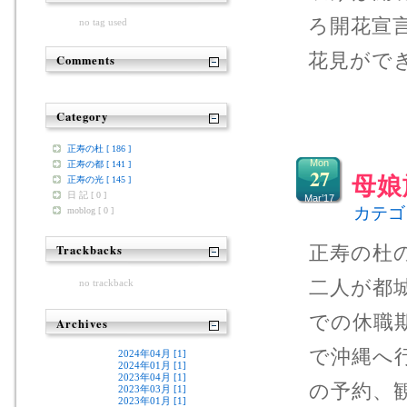
ろ開花宣
no tag used
花見がで
Comments
Category
正寿の杜 [ 186 ]
Mon
正寿の都 [ 141 ]
27
母娘
正寿の光 [ 145 ]
日 記 [ 0 ]
Mar’17
カテゴ
moblog [ 0 ]
正寿の杜
Trackbacks
二人が都
no trackback
での休職
Archives
で沖縄へ
2024年04月 [1]
2024年01月 [1]
2023年04月 [1]
の予約、
2023年03月 [1]
2023年01月 [1]