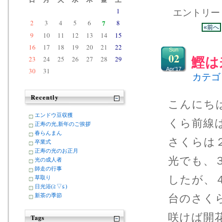
1
エントリー 4
2
3
4
5
6
7
8
«前へ
9
10
11
12
13
14
15
16
17
18
19
20
21
22
Sun
02
23
24
25
26
27
28
29
鰹は
Apr’17
30
31
カテゴ
Recently
こんにち
エンドウ豆収獲
くら前線
正寿の光,新年のご挨拶
春らんまん
さくらは
卒業式
正寿の光のお正月
光でも、
光の成人者
師走の行事
したが、
草取り
日光浴(≧▽≦)
台のさく
新茶の季節
咲けば開
Tags