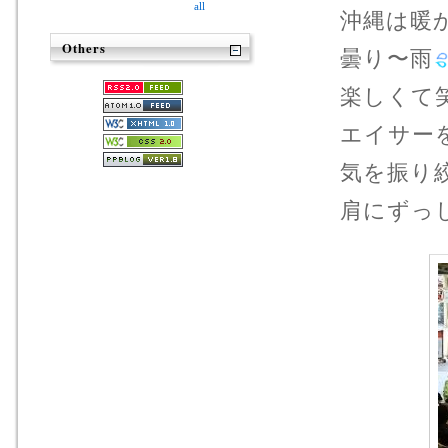
all
沖縄は暖
Others
曇り〜雨
楽しくて
エイサー
気を振り
肩にずっ