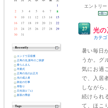
1
エントリー 4
2
3
4
5
6
7
8
«前へ
9
10
11
12
13
14
15
16
17
18
19
20
21
22
Wed
27
23
24
25
26
27
28
29
光の
Jul’16
30
31
カテゴ
Recently
暑い毎日
エンドウ豆収獲
うか。グ
正寿の光,新年のご挨拶
春らんまん
気にお過
卒業式
正寿の光のお正月
で、入居
光の成人者
師走の行事
しながら
草取り
日光浴(≧▽≦)
続けられ
新茶の季節
て、ほこ
Tags