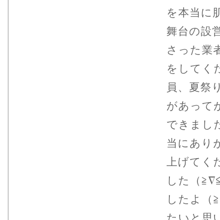
を本当に
舞台の設
さった業
をしてく
員、夏祭
があって
できまし
当にあり
上げてく
した（≧∇
したよ（
たいと思い