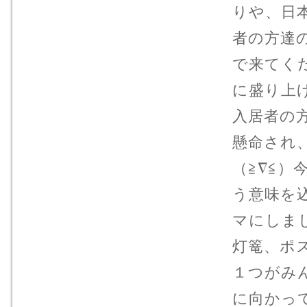
りや、日
者の方達の
で来てく
に盛り上
入居者の
懸命され
（≧∇≦
う意味を
マにしま
灯篭、ポ
１つがみ
に向かっ