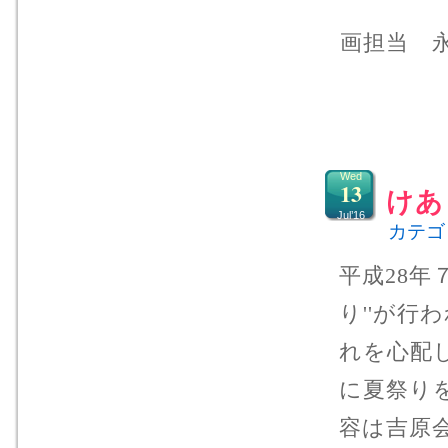
画担当 
Wed
13
けあ
Jul’16
カテゴ
平成28年
り''が
れを心配
に夏祭り
容は吉原