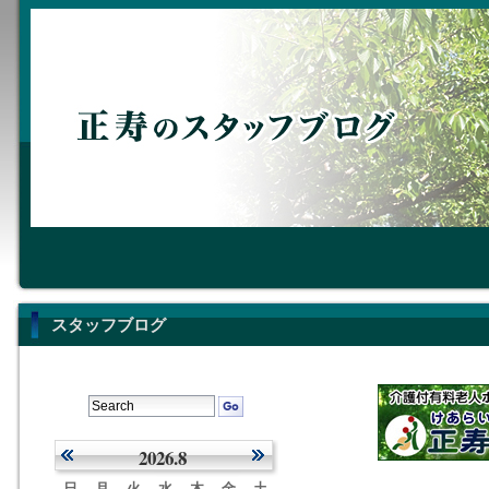
スタッフブログ
2026.8
日
月
火
水
木
金
土