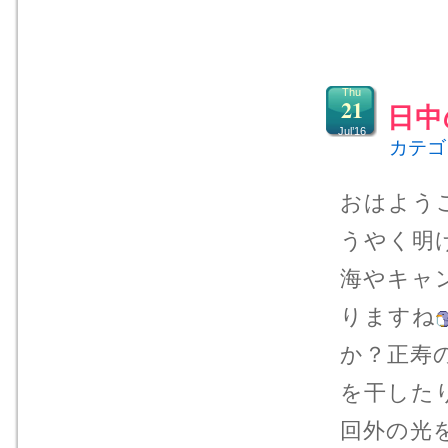
Thu
21
日中
Jul’16
カテゴ
おはよう
うやく明
海やキャ
りますね
か？正寿
を干した
回外の光