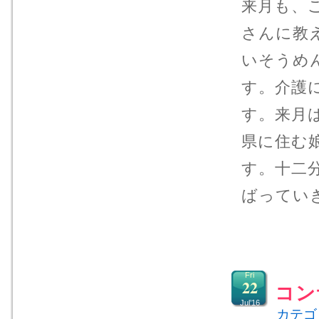
来月も、
さんに教
いそうめ
す。介護
す。来月
県に住む
す。十二
ばってい
Fri
22
コン
Jul’16
カテゴ