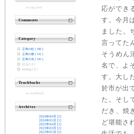
応ができ
no tag used
す。今月
Comments
ました。
Category
言ってた
正寿の杜 [ 186 ]
そうめん
正寿の都 [ 141 ]
正寿の光 [ 145 ]
名で、よ
日 記 [ 0 ]
moblog [ 0 ]
す。大し
Trackbacks
於市が出
no trackback
た。そし
Archives
だき、焼
2024年04月 [1]
2024年01月 [1]
ど堪能さ
2023年04月 [1]
2023年03月 [1]
生活でも
2023年01月 [1]