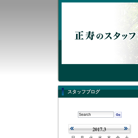
スタッフブログ
2017.3
日
月
火
水
木
金
土