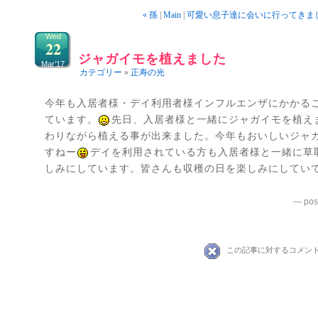
« 孫
|
Main
|
可愛い息子達に会いに行ってきまし
Wed
22
ジャガイモを植えました
Mar’17
カテゴリー
»
正寿の光
今年も入居者様・デイ利用者様インフルエンザにかかる
ています。
先日、入居者様と一緒にジャガイモを植え
わりながら植える事が出来ました。今年もおいしいジャ
すねー
デイを利用されている方も入居者様と一緒に草
しみにしています。皆さんも収穫の日を楽しみにしてい
— pos
この記事に対するコメン