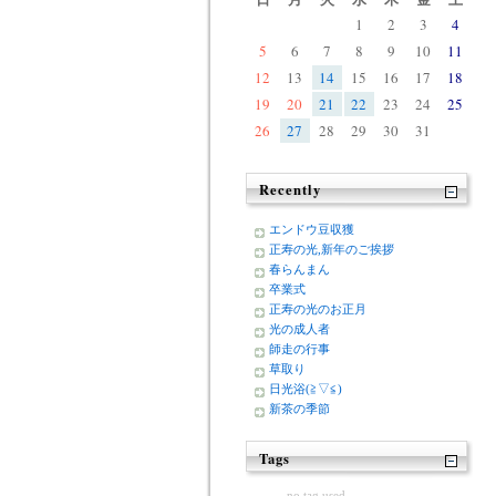
1
2
3
4
5
6
7
8
9
10
11
12
13
14
15
16
17
18
19
20
21
22
23
24
25
26
27
28
29
30
31
Recently
エンドウ豆収獲
正寿の光,新年のご挨拶
春らんまん
卒業式
正寿の光のお正月
光の成人者
師走の行事
草取り
日光浴(≧▽≦)
新茶の季節
Tags
no tag used