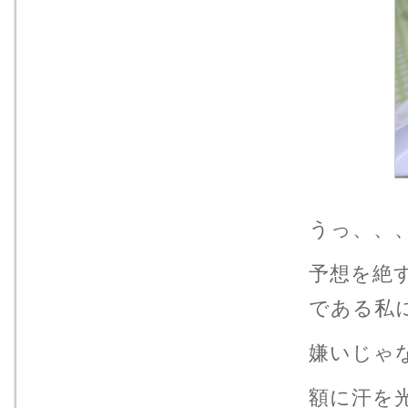
うっ、
予想を絶
である私
嫌いじゃな
額に汗を