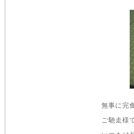
無事に完
ご馳走様でし