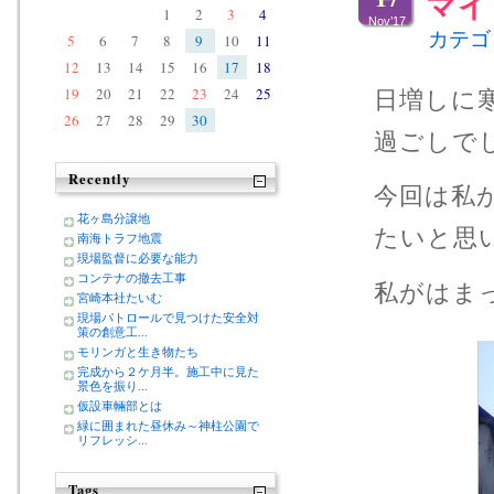
マイ
1
2
3
4
Nov’17
カテゴ
5
6
7
8
9
10
11
12
13
14
15
16
17
18
19
20
21
22
23
24
25
日増しに
26
27
28
29
30
過ごしで
Recently
今回は私
花ヶ島分譲地
たいと思
南海トラフ地震
現場監督に必要な能力
コンテナの撤去工事
私がはま
宮崎本社たいむ
現場パトロールで見つけた安全対
策の創意工...
モリンガと生き物たち
完成から２ケ月半。施工中に見た
景色を振り...
仮設車輛部とは
緑に囲まれた昼休み～神柱公園で
リフレッシ...
Tags