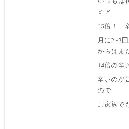
いつもは
ミア
35倍！
月に2~
からはま
14倍の
辛いのが
ので
ご家族で