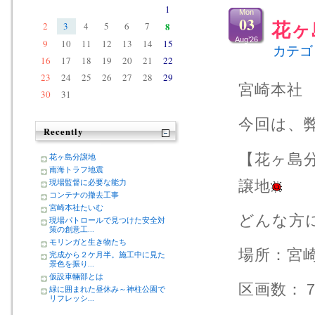
1
Mon
03
2
3
4
5
6
7
8
花ヶ
Aug’26
9
10
11
12
13
14
15
カテゴ
16
17
18
19
20
21
22
23
24
25
26
27
28
29
宮崎本社
30
31
今回は、
Recently
【花ヶ島
花ヶ島分譲地
南海トラフ地震
譲地
現場監督に必要な能力
コンテナの撤去工事
宮崎本社たいむ
どんな方
現場パトロールで見つけた安全対
策の創意工...
モリンガと生き物たち
場所：宮
完成から２ケ月半。施工中に見た
景色を振り...
仮設車輛部とは
区画数：
緑に囲まれた昼休み～神柱公園で
リフレッシ...