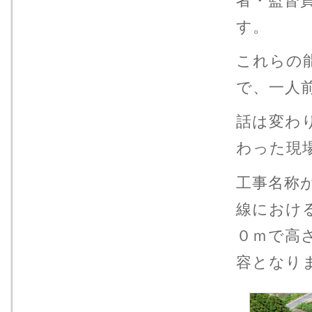
者・監督
す。
これらの
で、一人
話は変わ
わった現
工事名称
線におけ
０ｍで高
容となり