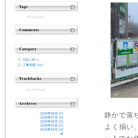
Tags
no tag used
Comments
Category
日記 [ 897 ]
工事現場 [ 16 ]
Trackbacks
no trackback
Archives
静かで落
2026年08月 [1]
2026年07月 [4]
2026年06月 [5]
よく揃い
2026年05月 [2]
2026年04月 [4]
all