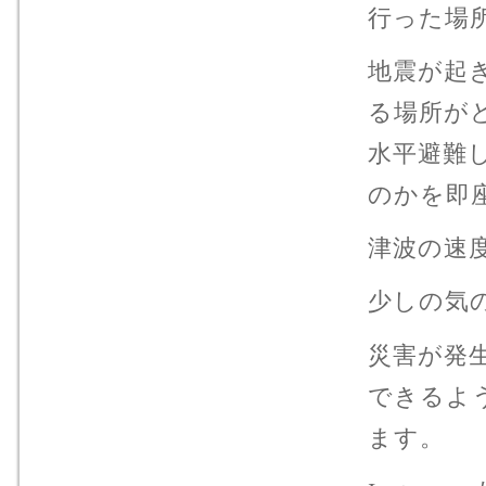
行った場
地震が起
る場所が
水平避難
のかを即
津波の速
少しの気
災害が発
できるよ
ます。