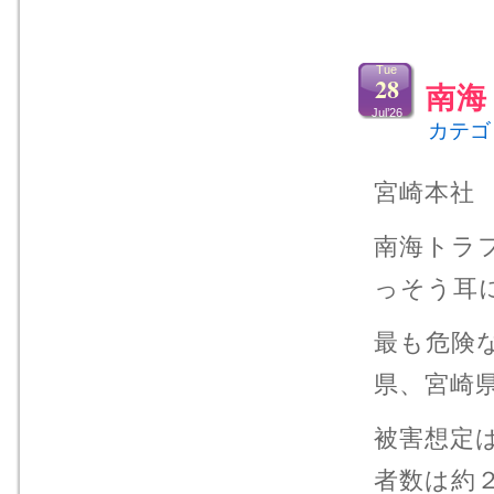
Tue
28
南海
Jul’26
カテゴ
宮崎本社
南海トラ
っそう耳
最も危険
県、宮崎
被害想定
者数は約