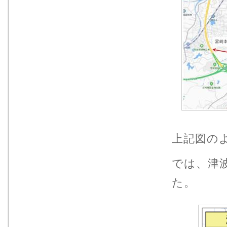
上記図の
では、津
た。