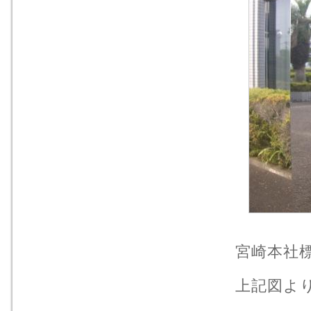
宮崎本社
上記図よ