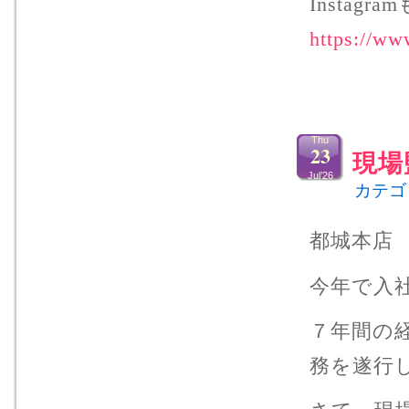
Instag
https://ww
Thu
23
現場
Jul’26
カテゴ
都城本店
今年で入
７年間の
務を遂行