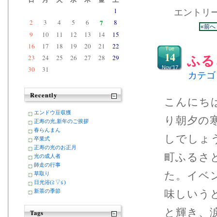
1
エントリー 
2
3
4
5
6
7
8
«前へ
9
10
11
12
13
14
15
16
17
18
19
20
21
22
Tue
14
23
24
25
26
27
28
29
ふる
Nov’17
30
31
カテゴ
Recently
こんにち
エンドウ豆収獲
り朝夕の
正寿の光,新年のご挨拶
春らんまん
しでしょう
卒業式
正寿の光のお正月
町ふるさ
光の成人者
師走の行事
た。イベ
草取り
日光浴(≧▽≦)
味しいう
新茶の季節
と輝き、
Tags