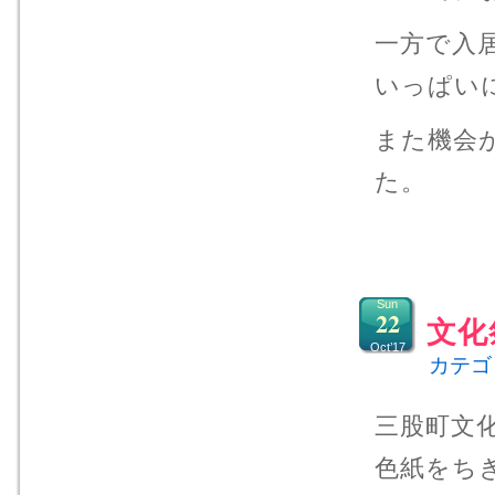
一方で入
いっぱい
また機会
た。
Sun
22
文化
Oct’17
カテゴ
三股町文
色紙をち