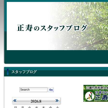
スタッフブログ
2026.8
日
月
火
水
木
金
土