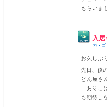
もらいま
Thu
26
入居
Oct’17
カテゴ
お久しぶ
先日、僕
どん屋さ
「あそこ
も期待し