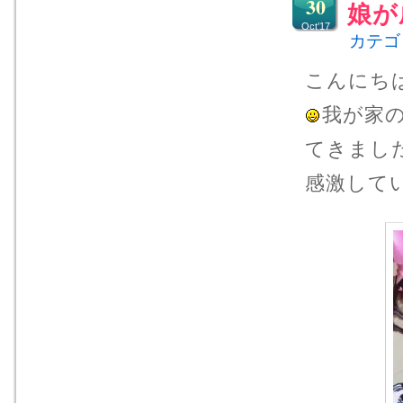
30
娘が
Oct’17
カテゴ
こんにち
我が家
てきまし
感激して