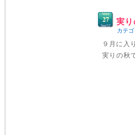
Wed
27
実り
Sep’17
カテゴ
９月に入
実りの秋