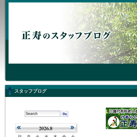
スタッフブログ
2026.8
日
月
火
水
木
金
土