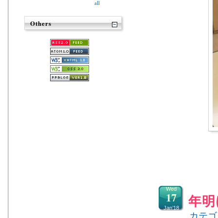
all
Others
Wed
17
年明
Jan’18
カテゴ