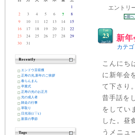
1
エントリー 
2
3
4
5
6
7
8
«前へ
9
10
11
12
13
14
15
16
17
18
19
20
21
22
Tue
23
23
24
25
26
27
28
29
新年
Jan’18
30
31
カテゴ
Recently
こんにち
エンドウ豆収獲
に新年会
正寿の光,新年のご挨拶
春らんまん
て下さり
卒業式
正寿の光のお正月
昔手話を
光の成人者
師走の行事
をしてい
草取り
日光浴(≧▽≦)
した。昼
新茶の季節
うメニュ
Tags