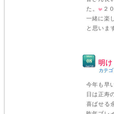
た。
２
一緒に楽
と思い
Mon
08
明け
Jan’18
カテゴ
今年も早
日は正寿
喜ばせる
昨年ブレ