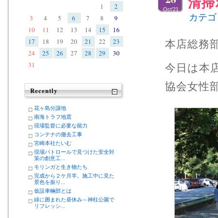
清掃
1
2
Oct’21
カテゴ
3
4
5
6
7
8
9
10
11
12
13
14
15
16
17
18
19
20
21
22
23
本店総務
24
25
26
27
28
29
30
31
今日は本
協会女性部
Recently
花ヶ島分譲地
南海トラフ地震
現場監督に必要な能力
コンテナの撤去工事
宮崎本社たいむ
現場パトロールで見つけた安全対
策の創意工...
モリンガと生き物たち
完成から２ケ月半。施工中に見た
景色を振り...
仮設車輛部とは
緑に囲まれた昼休み～神柱公園で
リフレッシ...