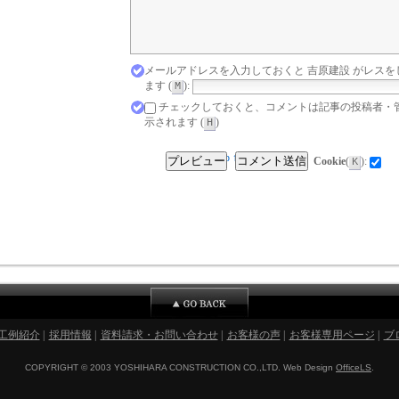
メールアドレスを入力しておくと 吉原建設 がレスを
ます (
):
M
チェックしておくと、コメントは記事の投稿者・
示されます (
)
H
[X]
[Top ↑]
プレビュー
コメント送信
Cookie
(
):
K
工例紹介
|
採用情報
|
資料請求・お問い合わせ
|
お客様の声
|
お客様専用ページ
|
ブ
COPYRIGHT © 2003 YOSHIHARA CONSTRUCTION CO.,LTD. Web Design
OfficeLS
.