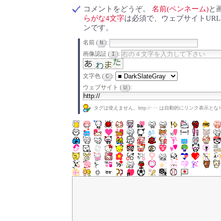
コメントをどうぞ。
名前(ペンネーム)
と
らがな4文字
は必須で、ウェブサイトUR
ンです。
名前 (
):
N
画像認証 (
):
I
文字色 (
):
C
ウェブサイト (
):
U
タグは使えません。http://･･･ は自動的にリンク表示と