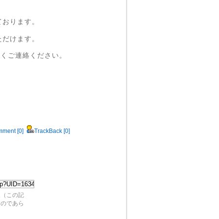
ております。
ただけます。
なくご連絡ください。
ment [0]
TrackBack [0]
及（この記
すのであら