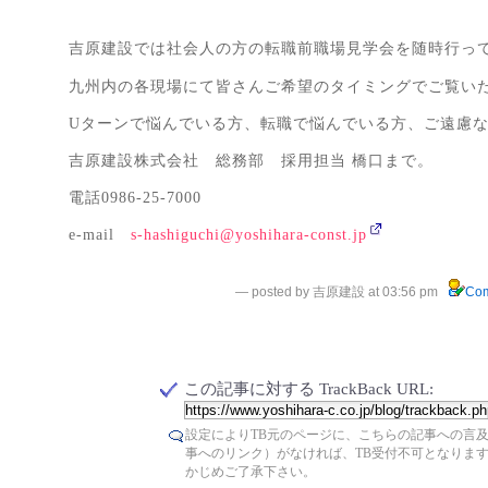
吉原建設では社会人の方の転職前職場見学会を随時行っ
九州内の各現場にて皆さんご希望のタイミングでご覧い
Uターンで悩んでいる方、転職で悩んでいる方、ご遠慮
吉原建設株式会社 総務部 採用担当 橋口まで。
電話0986-25-7000
e-mail
s-hashiguchi@yoshihara-const.jp
— posted by 吉原建設 at 03:56 pm
Com
この記事に対する TrackBack URL:
設定によりTB元のページに、こちらの記事への言
事へのリンク）がなければ、TB受付不可となりま
かじめご了承下さい。