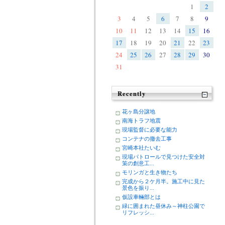
1
2
3
4
5
6
7
8
9
10
11
12
13
14
15
16
17
18
19
20
21
22
23
24
25
26
27
28
29
30
31
Recently
花ヶ島分譲地
南海トラフ地震
現場監督に必要な能力
コンテナの撤去工事
宮崎本社たいむ
現場パトロールで見つけた安全対
策の創意工...
モリンガと生き物たち
完成から２ケ月半。施工中に見た
景色を振り...
仮設車輛部とは
緑に囲まれた昼休み～神柱公園で
リフレッシ...