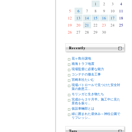
1
2
3
4
5
6
7
8
9
10
11
12
13
14
15
16
17
18
19
20
21
22
23
24
25
26
27
28
29
30
Recently
花ヶ島分譲地
南海トラフ地震
現場監督に必要な能力
コンテナの撤去工事
宮崎本社たいむ
現場パトロールで見つけた安全対
策の創意工...
モリンガと生き物たち
完成から２ケ月半。施工中に見た
景色を振り...
仮設車輛部とは
緑に囲まれた昼休み～神柱公園で
リフレッシ...
Tags