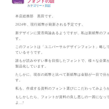
フォントの話
Sep’21
カテゴリー
»
日記
本店総務部 黒田です。
2024年、現行紙幣が刷新される予定です。
新デザインに賛否両論あるようですが、私は新紙幣のフ
す。
このフォントは「ユニバーサルデザインフォント」略し
ているそうです。
誰もが読みやすい事を目指したフォントで、様々な企業
製品化しています。
たしかに、現在の紙幣と比べて新紙幣は金額が一目で分
す。
私も、作成する資料のフォント選びにこだわってみよう
もしかしたら、フォントが資料の良し悪しの一因になっ
よ...!