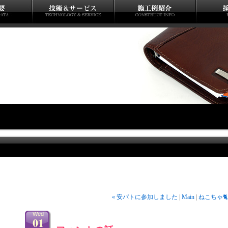
« 安パトに参加しました
|
Main
|
ねこちゃ🐈
Wed
01