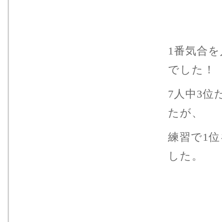
1番気合
でした！
7人中3
たが、
練習で1
した。