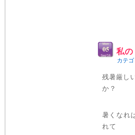
Mon
05
私の
Sep’16
カテゴ
残暑厳し
か？
暑くなれ
れて