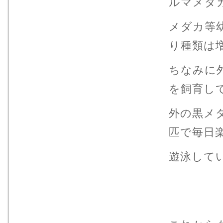
ルマメダ
メダカ等
り種類は
ちなみに
を飼育し
外の黒メ
匹で毎日
遊泳して