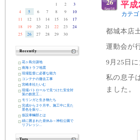
26
平成
1
2
3
Sep’16
4
5
6
7
8
9
10
カテゴ
11
12
13
14
15
16
17
18
19
20
21
22
23
24
都城本店
25
26
27
28
29
30
運動会が
Recently
9月25
花ヶ島分譲地
南海トラフ地震
現場監督に必要な能力
私の息子
コンテナの撤去工事
宮崎本社たいむ
ました。
現場パトロールで見つけた安全対
策の創意工...
モリンガと生き物たち
完成から２ケ月半。施工中に見た
景色を振り...
仮設車輛部とは
緑に囲まれた昼休み～神柱公園で
リフレッシ...
Tags