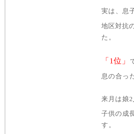
実は、息
地区対抗
た。
「1位」
息の合っ
来月は娘
子供の成
す。