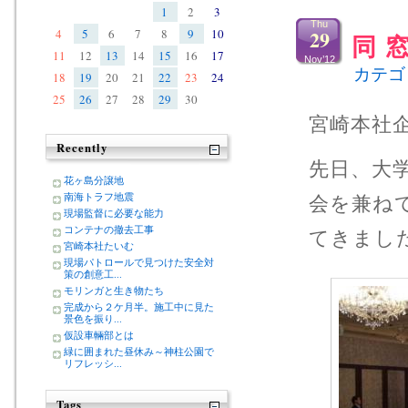
1
2
3
Thu
29
4
5
6
7
8
9
10
同 窓
11
12
13
14
15
16
17
Nov’12
カテゴ
18
19
20
21
22
23
24
25
26
27
28
29
30
宮崎本社
Recently
先日、大
花ヶ島分譲地
南海トラフ地震
会を兼ね
現場監督に必要な能力
コンテナの撤去工事
てきまし
宮崎本社たいむ
現場パトロールで見つけた安全対
策の創意工...
モリンガと生き物たち
完成から２ケ月半。施工中に見た
景色を振り...
仮設車輛部とは
緑に囲まれた昼休み～神柱公園で
リフレッシ...
Tags