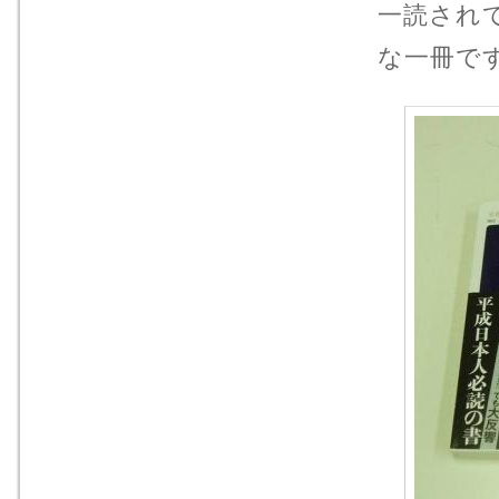
一読され
な一冊で