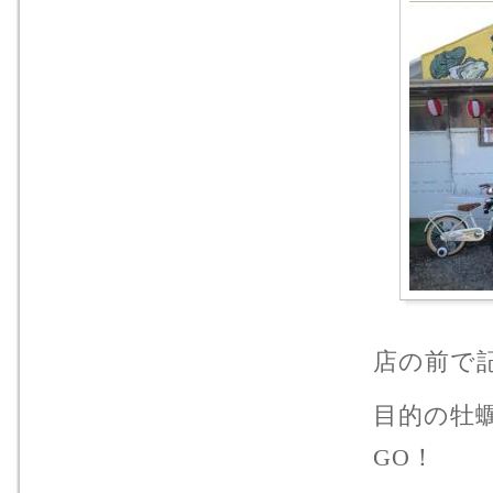
店の前で
目的の牡
GO！