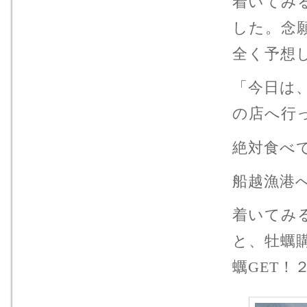
着いてみ
した。念
全く予想
「今日は
の店へ行
絶対食べ
船越漁港
着いてみ
と、牡蠣
蠣GET