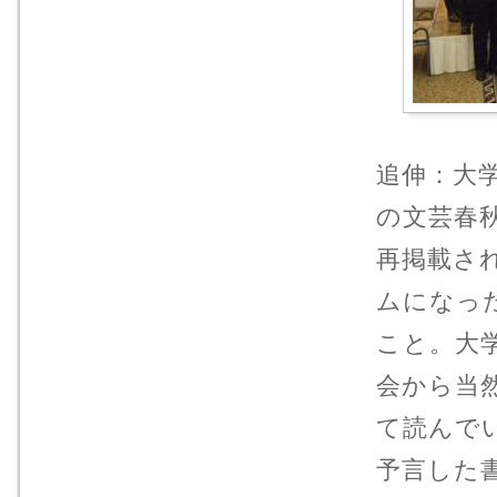
追伸：大
の文芸春
再掲載さ
ムになっ
こと。大
会から当
て読んで
予言した