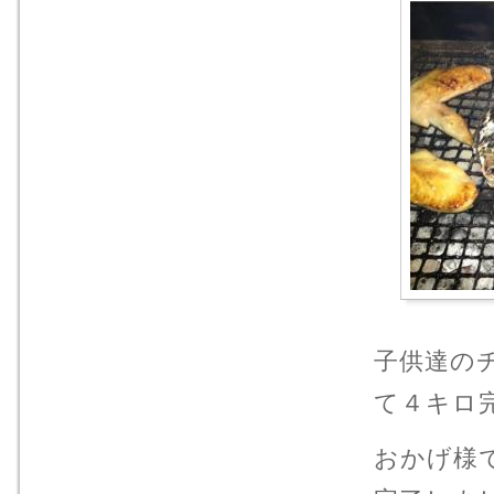
子供達の
て４キロ
おかげ様