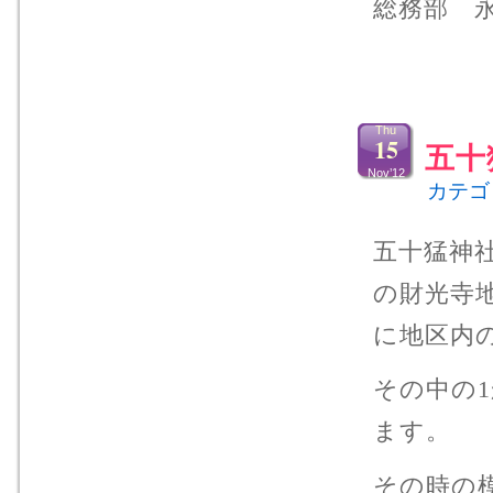
総務部 
Thu
15
五十
Nov’12
カテゴ
五十猛神社
の財光寺
に地区内
その中の
ます。
その時の