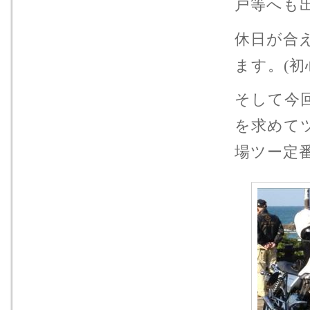
戸等へも
休日が合
ます。(初
そして今
を求めて
場ツー定