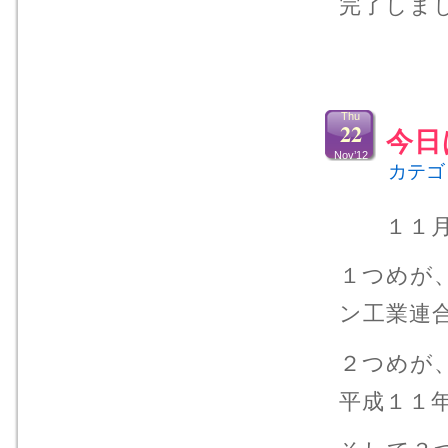
完了しま
Thu
22
今日
Nov’12
カテゴ
１１月２
１つめが
ン工業連
２つめが
平成１１