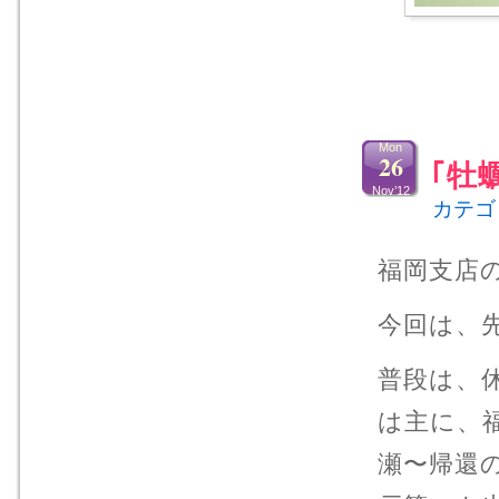
Mon
26
｢牡
Nov’12
カテゴ
福岡支店
今回は、
普段は、
は主に、
瀬〜帰還