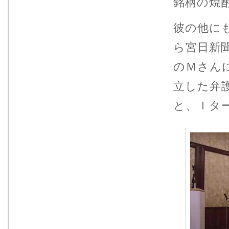
銘柄の焼
彼の他に
ら宮日新
のＭさん
立した弁
と、Ｉタ