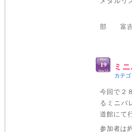
メダルリ
部 富
Mon
19
ミニ
Nov’12
カテゴ
今回で２
るミニバ
道館にて
参加者は