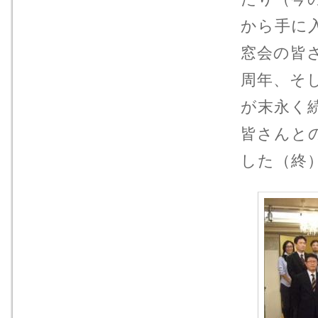
から手に
窓会の皆
周年、そ
が末永く
皆さんと
した（終