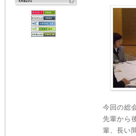
Others
今回の総
先輩から
輩、長い