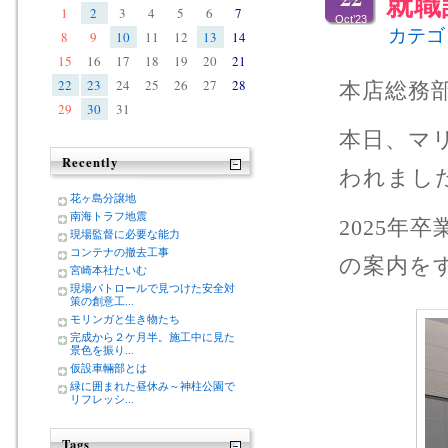
就職
1
2
3
4
5
6
7
Oct’23
カテゴ
8
9
10
11
12
13
14
15
16
17
18
19
20
21
22
23
24
25
26
27
28
本店総務
29
30
31
本日、マ
Recently
われました＼
花ヶ島分譲地
南海トラフ地震
2025年
現場監督に必要な能力
コンテナの撤去工事
の案内をす
宮崎本社たいむ
現場パトロールで見つけた安全対
策の創意工...
モリンガと生き物たち
完成から２ケ月半。施工中に見た
景色を振り...
仮設車輛部とは
緑に囲まれた昼休み～神柱公園で
リフレッシ...
Tags