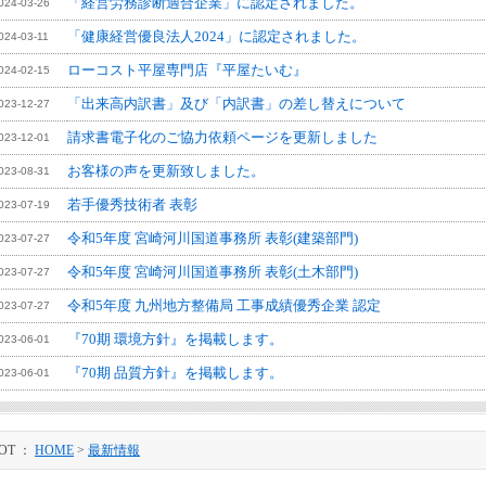
「経営労務診断適合企業」に認定されました。
024-03-26
「健康経営優良法人2024」に認定されました。
024-03-11
ローコスト平屋専門店『平屋たいむ』
024-02-15
「出来高内訳書」及び「内訳書」の差し替えについて
023-12-27
請求書電子化のご協力依頼ページを更新しました
023-12-01
お客様の声を更新致しました。
023-08-31
若手優秀技術者 表彰
023-07-19
令和5年度 宮崎河川国道事務所 表彰(建築部門)
023-07-27
令和5年度 宮崎河川国道事務所 表彰(土木部門)
023-07-27
令和5年度 九州地方整備局 工事成績優秀企業 認定
023-07-27
『70期 環境方針』を掲載します。
023-06-01
『70期 品質方針』を掲載します。
023-06-01
OT ：
HOME
>
最新情報