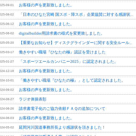
お客様の声を更新致しました。
025-09-01
「日本のひなた宮崎 国スポ・障スポ」企業協賛に対する感謝状...
025-08-02
お客様の声を更新致しました。
025-06-12
digitalbuilder用請求書の様式を変更致しました。
025-06-02
【重要なお知らせ】ディスクグラインダーに関する安全ルール...
025-05-20
働きやすい職場『ひなたの極』認証を受けました
025-03-17
「スポーツエールカンパニー2025」に認定されました。
025-01-27
お客様の声を更新致しました。
024-12-18
「働きやすい職場『ひなたの極』」として認定されました。
024-10-01
お客様の声を更新致しました。
024-09-02
ラジオ体操表彰
024-08-27
請求書電子化のご協力依頼ＦＡＱの追加について
024-06-26
お客様の声を更新致しました。
024-06-03
延岡河川国道事務所長より感謝状を頂きました！
024-05-02