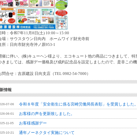
日時：令和7年11月8日(土) 10:00～15:00
会場：サウスタウン日向内 ホームワイド財光寺前
住所：日向市財光寺沖ノ原953-1
開催に伴い、(株)キューヘン様より、エコキュート他の商品につきまして、
つきましては、感謝デー価格及び成約記念品を設定しましたので、是非この機
お問合せ：吉原建設 日向支店（TEL 0982-54-7000）
新情報
令和８年度「安全衛生に係る宮崎労働局長表彰」を受賞しました
026-07-06
お客様の声を更新致しました。
026-06-01
お客様感謝デー
025-11-05
通年ノーネクタイ実施について
025-10-21