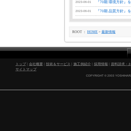
『70期 環境方針』
2023-06-01
『70期 品質方針』
2023-06-01
ROOT ：
HOME
>
最新情報
トップ
|
会社概要
|
技術＆サービス
|
施工例紹介
|
採用情報
|
資料請求・
サイトマップ
COPYRIGHT © 2003 YOSHIHARA