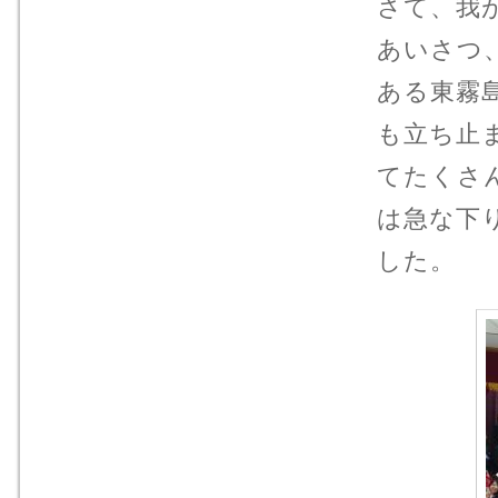
さて、我
あいさつ
ある東霧
も立ち止
てたくさ
は急な下
した。