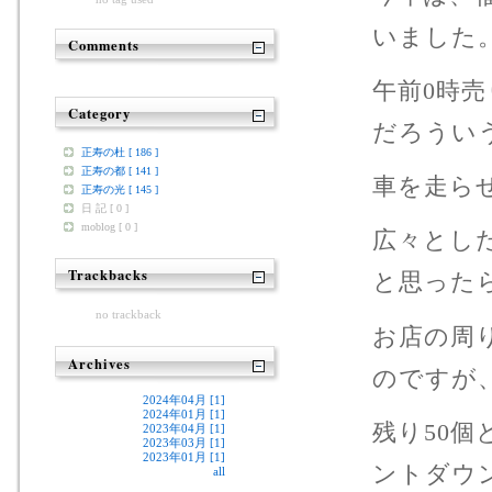
いました
Comments
午前0時
Category
だろうい
正寿の杜 [ 186 ]
正寿の都 [ 141 ]
車を走ら
正寿の光 [ 145 ]
日 記 [ 0 ]
moblog [ 0 ]
広々とし
Trackbacks
と思った
no trackback
お店の周り
Archives
のですが
2024年04月 [1]
2024年01月 [1]
残り50
2023年04月 [1]
2023年03月 [1]
2023年01月 [1]
ントダウ
all