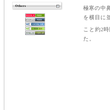
Others
極寒の中
を横目に
こと約2
た。