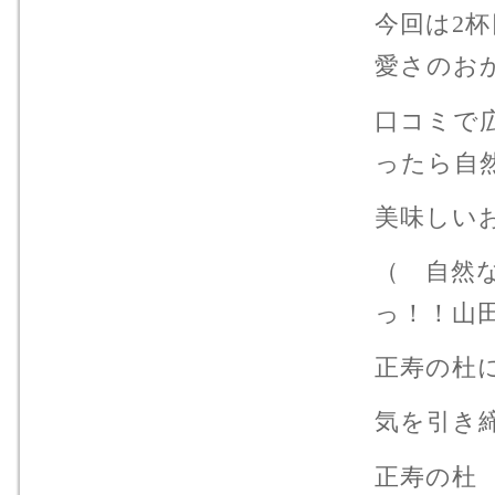
今回は2
愛さのお
口コミで
ったら自
美味しい
（ 自然
っ！！山
正寿の杜
気を引き
正寿の杜