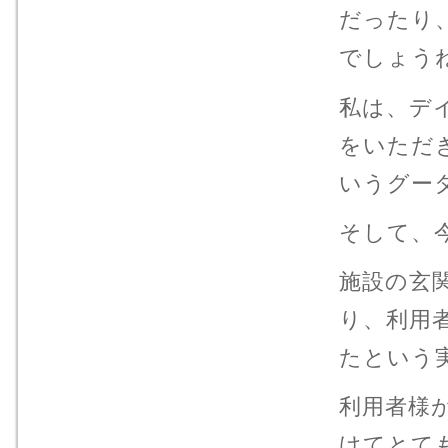
だったり
でしょう
私は、デ
をいただ
いうグー
そして、
施設の玄
り、利用
たという
利用者様
けてとて