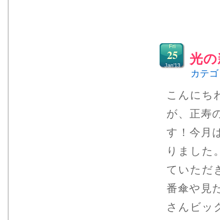
Fri
25
光の
Jan’13
カテゴ
こんにち
が、正寿
す！今月
りました
ていただ
番傘や見
さんビッ