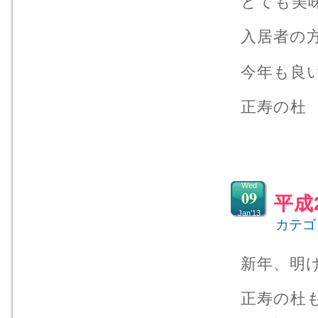
とても美
入居者の
今年も良
正寿の杜
Wed
09
平成
Jan’13
カテゴ
新年、明
正寿の杜