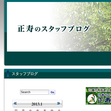
スタッフブログ
2013.1
日
月
火
水
木
金
土