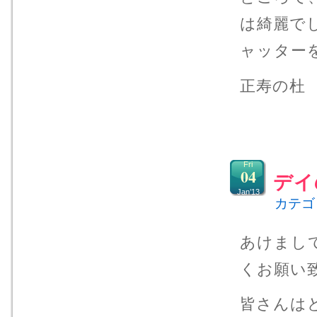
は綺麗で
ャッター
正寿の杜
Fri
04
デイ
Jan’13
カテゴ
あけまし
くお願い
皆さんは