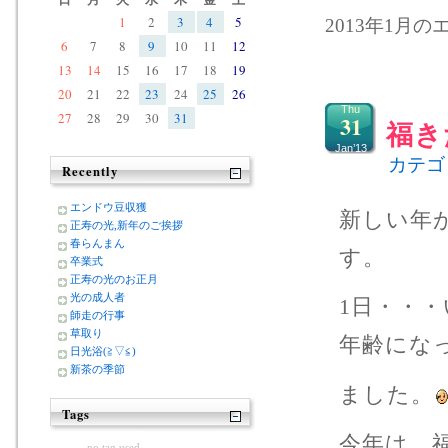
1
2
3
4
5
2013年1月のエ
6
7
8
9
10
11
12
13
14
15
16
17
18
19
20
21
22
23
24
25
26
Thu
27
28
29
30
31
31
福き
Jan’13
カテゴ
Recently
エンドウ豆収獲
新しい年
正寿の光,新年のご挨拶
春らんまん
す。
卒業式
正寿の光のお正月
光の成人者
1日・・
師走の行事
草取り
年齢にな
日光浴(≧▽≦)
新茶の季節
ました。
Tags
今年は、
no tag used