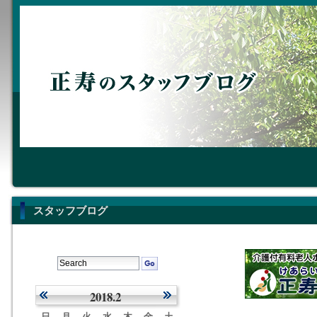
スタッフブログ
2018.2
日
月
火
水
木
金
土