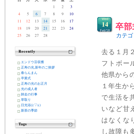
1
2
3
4
5
6
7
8
9
10
Wed
11
12
13
14
15
16
17
14
卒部
18
19
20
21
22
23
24
Feb’18
カテゴ
25
26
27
28
去る１月
Recently
フトボー
エンドウ豆収獲
正寿の光,新年のご挨拶
他県から
春らんまん
卒業式
正寿の光のお正月
１年生か
光の成人者
師走の行事
で生活を
草取り
日光浴(≧▽≦)
いなど甘
新茶の季節
はなくな
Tags
し故障も
no tag used