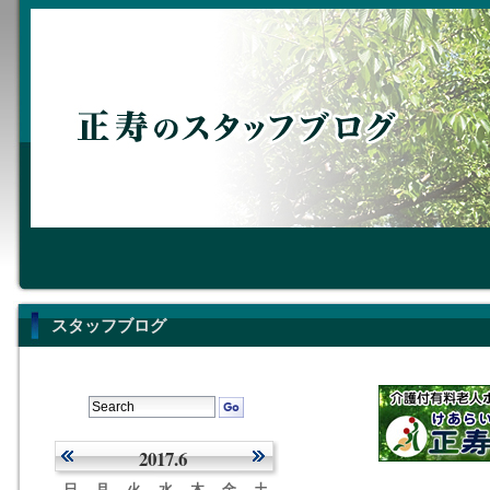
スタッフブログ
2017.6
日
月
火
水
木
金
土