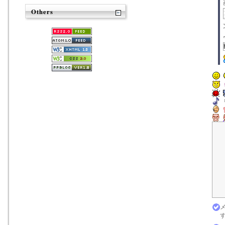
Others
す