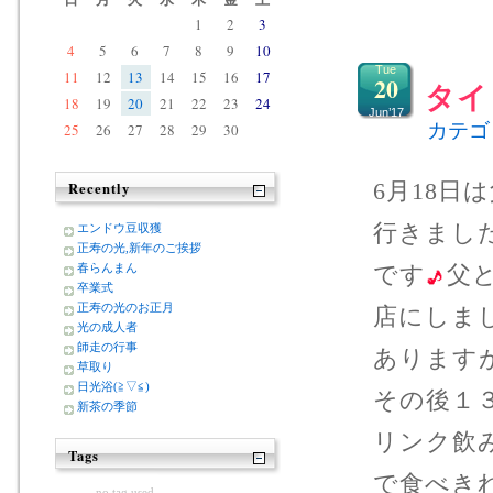
1
2
3
4
5
6
7
8
9
10
Tue
11
12
13
14
15
16
17
20
タイ
18
19
20
21
22
23
24
Jun’17
カテゴ
25
26
27
28
29
30
6月18
Recently
行きまし
エンドウ豆収獲
正寿の光,新年のご挨拶
です
父
春らんまん
卒業式
正寿の光のお正月
店にしま
光の成人者
師走の行事
あります
草取り
日光浴(≧▽≦)
その後１
新茶の季節
リンク飲
Tags
で食べき
no tag used