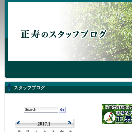
スタッフブログ
2017.1
日
月
火
水
木
金
土