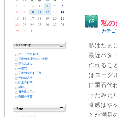
1
2
3
4
5
6
7
8
9
10
11
12
13
14
Thu
15
16
17
18
19
20
21
05
私の
22
23
24
25
26
27
28
Jan’17
カテゴ
29
30
31
私はたま
Recently
最近バタ
エンドウ豆収獲
正寿の光,新年のご挨拶
作れるこ
春らんまん
卒業式
正寿の光のお正月
はヨーグ
光の成人者
師走の行事
に重石代
草取り
日光浴(≧▽≦)
ったみた
新茶の季節
食感はや
Tags
とか満足
no tag used