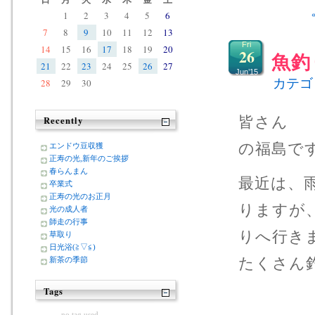
1
2
3
4
5
6
7
8
9
10
11
12
13
Fri
14
15
16
17
18
19
20
26
魚釣
21
22
23
24
25
26
27
Jun’15
カテゴ
28
29
30
皆さん 
Recently
の福島で
エンドウ豆収獲
正寿の光,新年のご挨拶
春らんまん
最近は、
卒業式
正寿の光のお正月
りますが
光の成人者
師走の行事
りへ行き
草取り
日光浴(≧▽≦)
たくさん
新茶の季節
Tags
no tag used