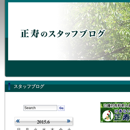
スタッフブログ
2015.6
日
月
火
水
木
金
土