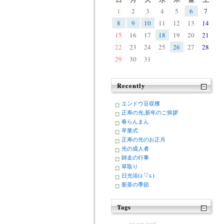
1
2
3
4
5
6
7
8
9
10
11
12
13
14
15
16
17
18
19
20
21
22
23
24
25
26
27
28
29
30
31
Recently
エンドウ豆収獲
正寿の光,新年のご挨拶
春らんまん
卒業式
正寿の光のお正月
光の成人者
師走の行事
草取り
日光浴(≧▽≦)
新茶の季節
Tags
no tag used