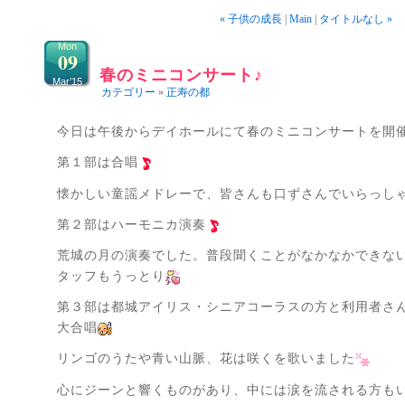
« 子供の成長
|
Main
|
タイトルなし »
Mon
09
春のミニコンサート♪
Mar’15
カテゴリー
»
正寿の都
今日は午後からデイホールにて春のミニコンサートを開
第１部は合唱
懐かしい童謡メドレーで、皆さんも口ずさんでいらっし
第２部はハーモニカ演奏
荒城の月の演奏でした。普段聞くことがなかなかできな
タッフもうっとり
第３部は都城アイリス・シニアコーラスの方と利用者さ
大合唱
リンゴのうたや青い山脈、花は咲くを歌いました
心にジーンと響くものがあり、中には涙を流される方も