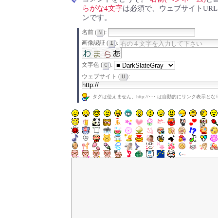
らがな4文字
は必須で、ウェブサイトUR
ンです。
名前 (
):
N
画像認証 (
):
I
文字色 (
):
C
ウェブサイト (
):
U
タグは使えません。http://･･･ は自動的にリンク表示と