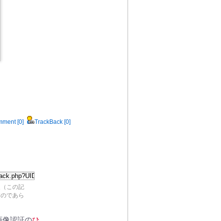
ment [0]
TrackBack [0]
及（この記
すのであら
画像認証の
ひ