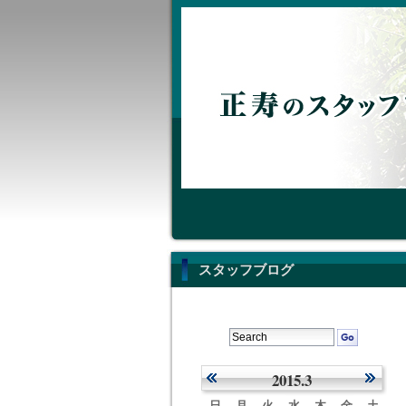
スタッフブログ
2015.3
日
月
火
水
木
金
土