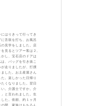
ーにはりきって行ってき
グに舌鼓を打ち、お風呂
石の見学をしました。店
を見るとツアー客は２,
しかし、宝石店のドアは
私は、バッグを引き抜こ
みが走りましたが、打撲
きました。お土産屋さん
した。楽しかった日帰り
いたくなりました。翌日
さい。介護士ですか。介
。」と言われました。生
ました。依頼、約１ヶ月
その間、家族はもちろん