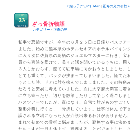
« 姪っ子(*^_^*)
|
Main
|
正寿の光の初秋 »
Tue
23
ざっ骨折物語
Sep’14
カテゴリー
»
正寿の光
私事で恐縮ですが、今年の８月２５日に日帰りバスツア
ました。始めに熊本県のホテルセキアのホテルバイキン
に入り次に佐賀県の鳥栖のジュエルマスターに行き、宝
員から商談を受けて、長々と話を聞いているうちに、周り
３人しかおらず、慌てて駐車場に向かおうとしました。
とても重くて、バックが挟まってしまいました。慌てた
うとした時、ドアに肘を挟んでしましました。その時痛
だろうと安易に考えていました。次に大宰府天満宮に着
に立ち寄ったり、辺りを散策したりして楽しく過ごしま
バスツアーでしたが、夜になり、自宅で肘がものすごく
整形外科に行くと、「骨折しています。仕事は休んで下
護される立場になった人が介護出来るわけがありません
まれて初めての骨折に悩みましたが、勤務する事に決め
たちますが一日も休まず、勤務することができました。