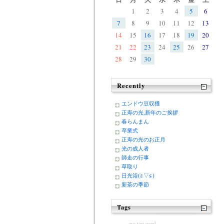
1
2
3
4
5
6
7
8
9
10
11
12
13
14
15
16
17
18
19
20
21
22
23
24
25
26
27
28
29
30
Recently
エンドウ豆収獲
正寿の光,新年のご挨拶
春らんまん
卒業式
正寿の光のお正月
光の成人者
師走の行事
草取り
日光浴(≧▽≦)
新茶の季節
Tags
no tag used