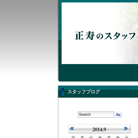
スタッフブログ
2014.9
日
月
火
水
木
金
土