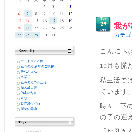
1
2
3
4
5
6
7
8
9
10
11
12
Tue
13
14
15
16
17
18
19
29
我が
20
21
22
23
24
25
26
Oct’13
カテゴ
27
28
29
30
31
こんにち
Recently
エンドウ豆収獲
10月も
正寿の光,新年のご挨拶
春らんまん
卒業式
私生活で
正寿の光のお正月
光の成人者
ています
師走の行事
草取り
日光浴(≧▽≦)
時々、下
新茶の季節
の子の迎
Tags
「お母さ
no tag used