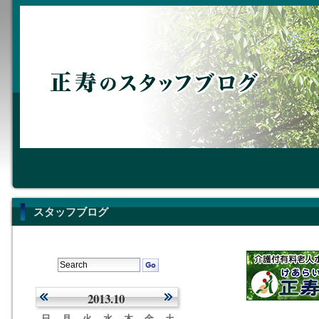
スタッフブログ
2013.10
日
月
火
水
木
金
土