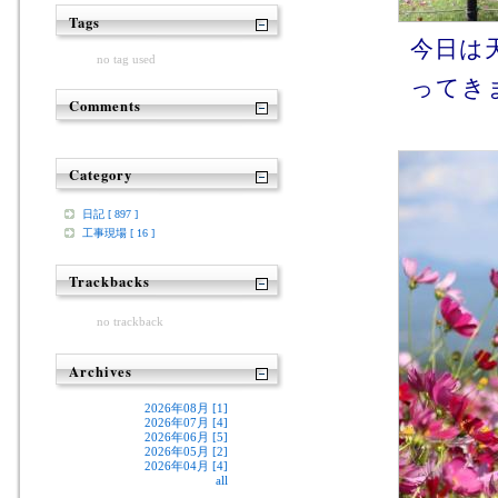
Tags
今日は
no tag used
ってきま
Comments
Category
日記 [ 897 ]
工事現場 [ 16 ]
Trackbacks
no trackback
Archives
2026年08月 [1]
2026年07月 [4]
2026年06月 [5]
2026年05月 [2]
2026年04月 [4]
all