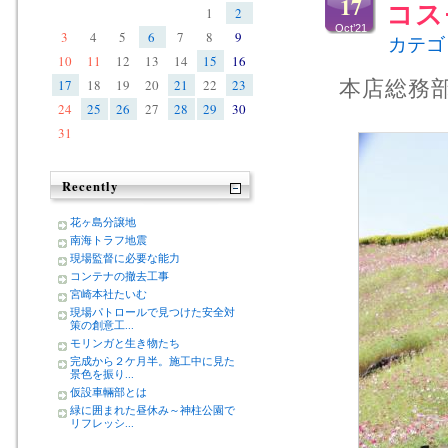
17
コス
1
2
Oct’21
3
4
5
6
7
8
9
カテゴ
10
11
12
13
14
15
16
17
18
19
20
21
22
23
本店総務
24
25
26
27
28
29
30
31
Recently
花ヶ島分譲地
南海トラフ地震
現場監督に必要な能力
コンテナの撤去工事
宮崎本社たいむ
現場パトロールで見つけた安全対
策の創意工...
モリンガと生き物たち
完成から２ケ月半。施工中に見た
景色を振り...
仮設車輛部とは
緑に囲まれた昼休み～神柱公園で
リフレッシ...