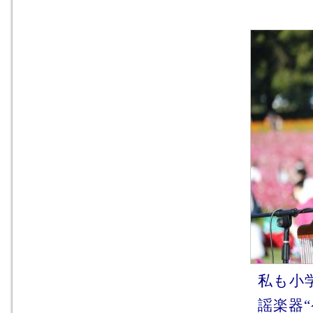
私も小
謡楽器“