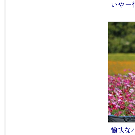
いやー行
愉快なパ