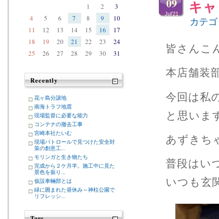
09
キャ
1
2
3
Jul’21
4
5
6
7
8
9
10
カテゴ
11
12
13
14
15
16
17
18
19
20
21
22
23
24
皆さんこ
25
26
27
28
29
30
31
本店舗装
Recently
今回は私
花ヶ島分譲地
南海トラフ地震
と思いま
現場監督に必要な能力
コンテナの撤去工事
宮崎本社たいむ
あずきち
現場パトロールで見つけた安全対
策の創意工...
モリンガと生き物たち
普段はい
完成から２ケ月半。施工中に見た
景色を振り...
いつも玄
仮設車輛部とは
緑に囲まれた昼休み～神柱公園で
リフレッシ...
Tags