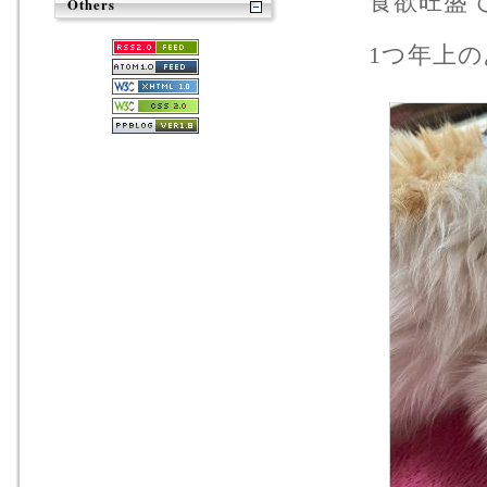
食欲旺盛
Others
1つ年上