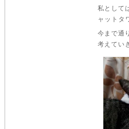
私として
ャットタ
今まで通
考えてい