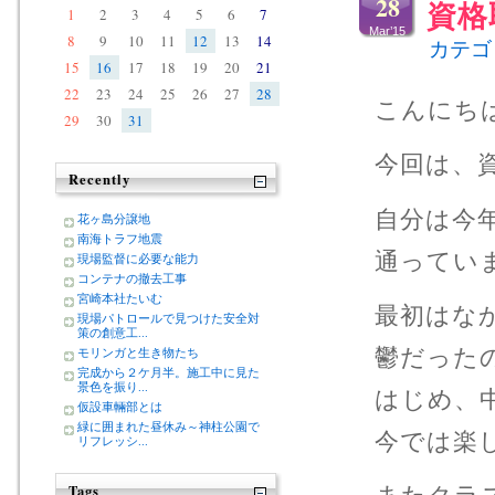
28
資格
1
2
3
4
5
6
7
Mar’15
8
9
10
11
12
13
14
カテゴ
15
16
17
18
19
20
21
22
23
24
25
26
27
28
こんにち
29
30
31
今回は、
Recently
自分は今
花ヶ島分譲地
南海トラフ地震
通ってい
現場監督に必要な能力
コンテナの撤去工事
宮崎本社たいむ
最初はな
現場パトロールで見つけた安全対
策の創意工...
鬱だった
モリンガと生き物たち
完成から２ケ月半。施工中に見た
景色を振り...
はじめ、
仮設車輛部とは
緑に囲まれた昼休み～神柱公園で
今では楽
リフレッシ...
Tags