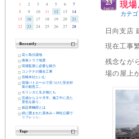
23
現場
1
2
3
4
5
6
7
Feb’15
8
9
10
11
12
13
14
カテゴ
15
16
17
18
19
20
21
22
23
24
25
26
27
28
日向支店
Recently
現在工事
花ヶ島分譲地
残念なが
南海トラフ地震
現場監督に必要な能力
場の屋上
コンテナの撤去工事
宮崎本社たいむ
現場パトロールで見つけた安全対
策の創意工...
モリンガと生き物たち
完成から２ケ月半。施工中に見た
景色を振り...
仮設車輛部とは
緑に囲まれた昼休み～神柱公園で
リフレッシ...
Tags