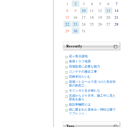
1
2
3
4
5
6
7
8
9
10
11
12
13
14
15
16
17
18
19
20
21
22
23
24
25
26
27
28
29
30
31
Recently
花ヶ島分譲地
南海トラフ地震
現場監督に必要な能力
コンテナの撤去工事
宮崎本社たいむ
現場パトロールで見つけた安全対
策の創意工...
モリンガと生き物たち
完成から２ケ月半。施工中に見た
景色を振り...
仮設車輛部とは
緑に囲まれた昼休み～神柱公園で
リフレッシ...
Tags