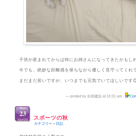
子供が産まれてからは特にお姉さんになってきたかもし
今でも、絶妙な距離感を保ちながら優しく見守ってくれ
まだまだ若いですが、いつまでも元気でいてほしいです
— posted by 吉原建設 at 10:31 am
Com
Mon
23
スポーツの秋
Oct’23
カテゴリー
»
日記