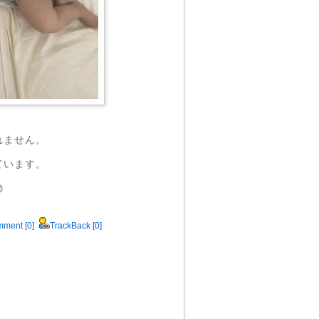
れません。
ています。

ment [0]
TrackBack [0]