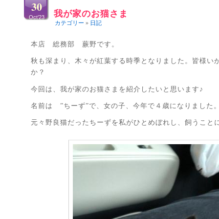
30
我が家のお猫さま
Oct’23
カテゴリー
»
日記
本店 総務部 蕨野です。
秋も深まり、木々が紅葉する時季となりました。皆様い
か？
今回は、我が家のお猫さまを紹介したいと思います♪
名前は ”ちーず”で、女の子、今年で４歳になりました
元々野良猫だったちーずを私がひとめぼれし、飼うこと