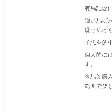
有馬記念
強い馬ば
繰り広げ
予想を的
個人的に
す。
※馬券購
範囲で楽