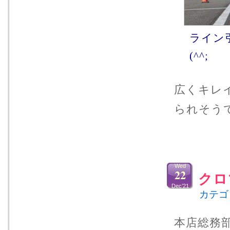
ライン
(^^;
広くキレ
られそうです
Wed
22
クロ
Dec’21
カテゴ
本店総務