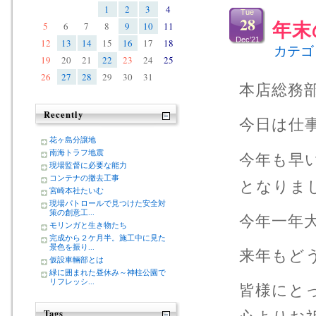
1
2
3
4
Tue
28
5
6
7
8
9
10
11
年末
Dec’21
12
13
14
15
16
17
18
カテゴ
19
20
21
22
23
24
25
26
27
28
29
30
31
本店総務
Recently
今日は仕事納
花ヶ島分譲地
南海トラフ地震
今年も早
現場監督に必要な能力
コンテナの撤去工事
となりま
宮崎本社たいむ
現場パトロールで見つけた安全対
策の創意工...
今年一年
モリンガと生き物たち
完成から２ケ月半。施工中に見た
景色を振り...
来年もど
仮設車輛部とは
緑に囲まれた昼休み～神柱公園で
リフレッシ...
皆様にと
Tags