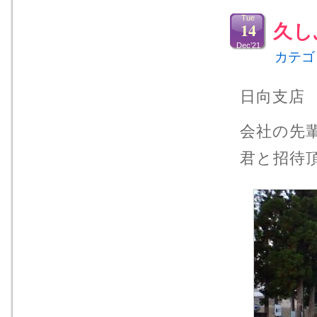
Tue
14
久し
Dec’21
カテゴ
日向支店
会社の先
君と招待