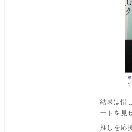
単
す
結果は惜
ートを見
推しを応