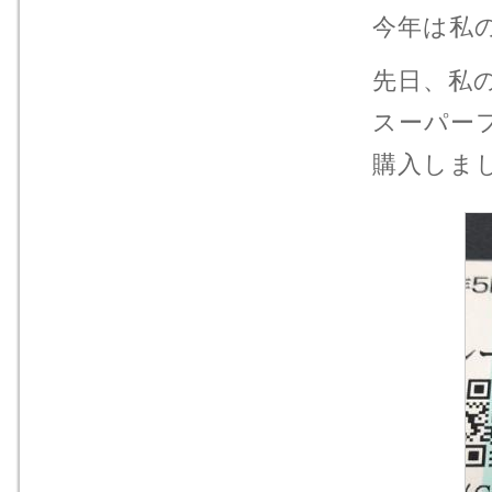
今年は私
先日、私
スーパー
購入しま