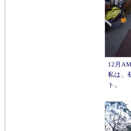
12月A
私は、
ト。