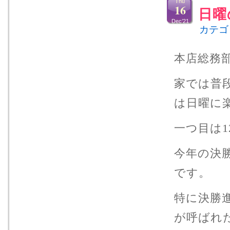
Thu
16
日曜
Dec’21
カテゴ
本店総務
家では普段
は日曜に
一つ目は1
今年の決
です。
特に決勝
が呼ばれ