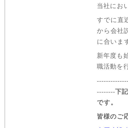
当社にお
すでに直
から会社
に合いま
新年度も
職活動を
-------------
--------
下
です。
皆様のご