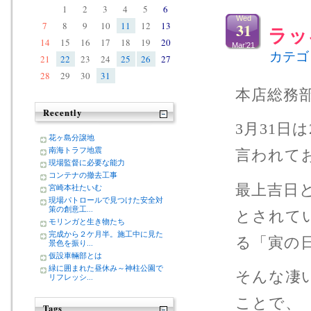
1
2
3
4
5
6
Wed
31
7
8
9
10
11
12
13
ラッ
14
15
16
17
18
19
20
Mar’21
カテゴ
21
22
23
24
25
26
27
28
29
30
31
本店総務
Recently
3月31日
花ヶ島分譲地
南海トラフ地震
言われて
現場監督に必要な能力
コンテナの撤去工事
最上吉日
宮崎本社たいむ
現場パトロールで見つけた安全対
策の創意工...
とされて
モリンガと生き物たち
完成から２ケ月半。施工中に見た
る「寅の
景色を振り...
仮設車輛部とは
緑に囲まれた昼休み～神柱公園で
そんな凄
リフレッシ...
ことで、
Tags