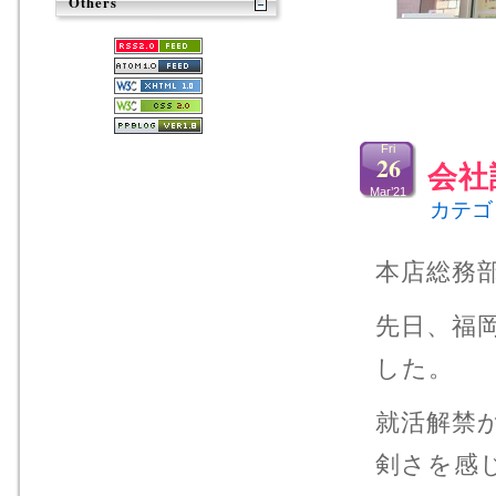
Others
Fri
26
会社
Mar’21
カテゴ
本店総務
先日、福
した。
就活解禁
剣さを感