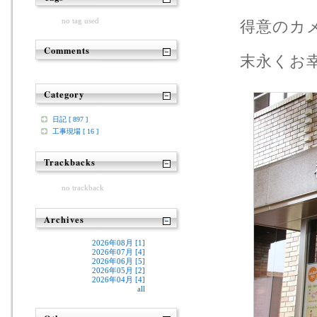
no tag used
得意のカ
Comments
末永くお幸
Category
日記 [ 897 ]
工事現場 [ 16 ]
Trackbacks
no trackback
Archives
2026年08月 [1]
2026年07月 [4]
2026年06月 [5]
2026年05月 [2]
2026年04月 [4]
all