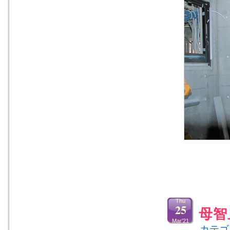
Thu
25
母智
Mar’21
カテゴ