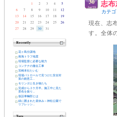
30
志布
1
2
3
4
5
Jan’19
6
7
8
9
10
11
12
カテゴ
13
14
15
16
17
18
19
20
21
22
23
24
25
26
現在、志
27
28
29
30
31
す。全体
Recently
花ヶ島分譲地
南海トラフ地震
現場監督に必要な能力
コンテナの撤去工事
宮崎本社たいむ
現場パトロールで見つけた安全対
策の創意工...
モリンガと生き物たち
完成から２ケ月半。施工中に見た
景色を振り...
仮設車輛部とは
緑に囲まれた昼休み～神柱公園で
リフレッシ...
Tags