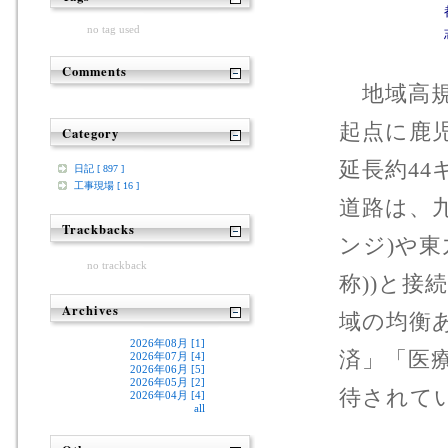
no tag used
Comments
地域高規
起点に鹿
Category
延長約4
日記 [ 897 ]
工事現場 [ 16 ]
道路は、
Trackbacks
ンジ)や東
no trackback
称))と
Archives
域の均衡
2026年08月 [1]
済」「医
2026年07月 [4]
2026年06月 [5]
2026年05月 [2]
待されて
2026年04月 [4]
all