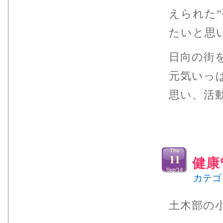
えられた
たいと思
日向の街
元気いっ
思い、活
Thu
11
健康
Sep’14
カテゴ
土木部の