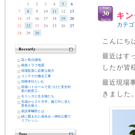
1
2
3
4
5
6
Tue
30
7
8
9
10
11
12
13
キン
14
15
16
17
18
19
20
Sep’14
カテゴ
21
22
23
24
25
26
27
28
29
30
こんにち
Recently
最近はす
花ヶ島分譲地
南海トラフ地震
したが皆
現場監督に必要な能力
コンテナの撤去工事
最近現場
宮崎本社たいむ
現場パトロールで見つけた安全対
策の創意工...
きました
モリンガと生き物たち
完成から２ケ月半。施工中に見た
景色を振り...
仮設車輛部とは
緑に囲まれた昼休み～神柱公園で
リフレッシ...
Tags