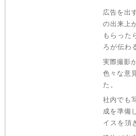
広告を出
の出来上
もらった
ろが伝わ
実際撮影
色々な意
た。
社内でも
成を準備
イスを頂