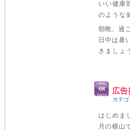
いい健康
のような
朝晩、過
日中は暑
きましょ
Mon
08
広告
Sep’14
カテゴ
はじめま
月の横山