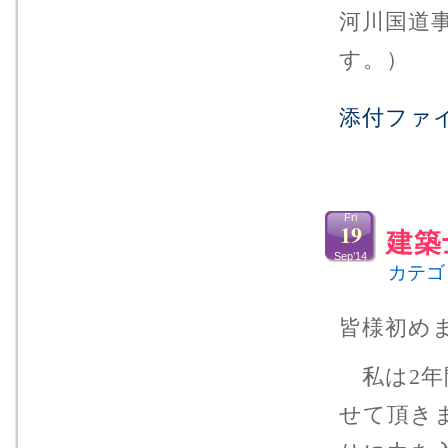
河川国道
す。）
添付ファ
Fri
19
建築
Sep’14
カテゴ
皆様初め
私は2年
せて頂き