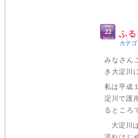
Mon
22
ふる
Sep’14
カテゴ
みなさん
き大淀川
私は平成
淀川で護
るところ
大淀川は
流れはじ