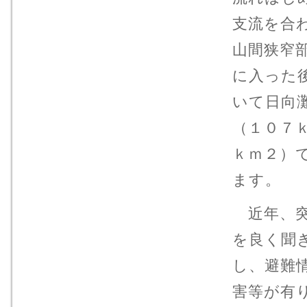
支流を合
山間狭窄
に入った
いて日向
（１０７
ｋｍ２）
ます。
近年、突
を良く聞
し、避難
害等が有