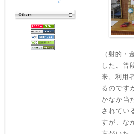
all
Others
（射的・
した。普
来、利用
るのです
かなか当
されてい
すが、な
方がいた