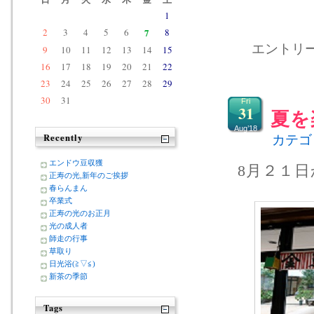
1
2
3
4
5
6
7
8
エントリー 
9
10
11
12
13
14
15
16
17
18
19
20
21
22
23
24
25
26
27
28
29
30
31
Fri
31
夏を
Aug’18
Recently
カテゴ
エンドウ豆収獲
8月２１
正寿の光,新年のご挨拶
春らんまん
卒業式
正寿の光のお正月
光の成人者
師走の行事
草取り
日光浴(≧▽≦)
新茶の季節
Tags