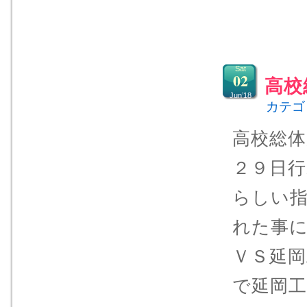
Sat
02
高校
Jun’18
カテゴ
高校総
２９日
らしい
れた事
ＶＳ延岡
で延岡