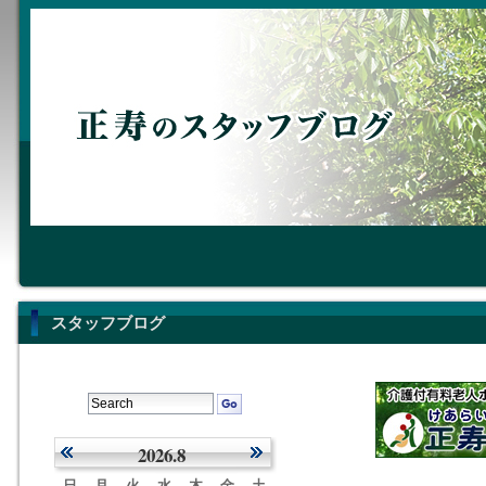
スタッフブログ
2026.8
日
月
火
水
木
金
土