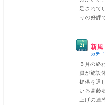
足されて
りの好評
Thu
21
新風
Jun’18
カテゴ
５月の終
員が施設
提供を通
いる高齢
上げの連