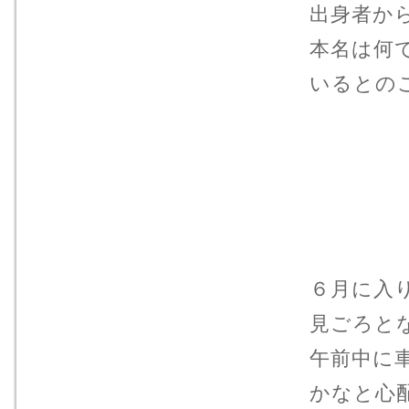
出身者か
本名は何
いるとの
６月に入
見ごろと
午前中に
かなと心