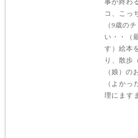
事が終わ
コ、こっ
（9歳の
い・・（
す）絵本
り、散歩
（娘）の
（よかっ
理にます