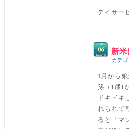
デイサー
Tue
06
新米
Feb’18
カテゴ
1月から
孫（1歳
ドキドキ
れられて
ると「マ