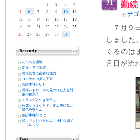
31
勤続
1
2
3
4
Aug’18
5
6
7
8
9
10
11
カテゴ
12
13
14
15
16
17
18
19
20
21
22
23
24
25
７月９日
26
27
28
29
30
31
しました
くるのは
Recently
月日が流
花ヶ島分譲地
南海トラフ地震
現場監督に必要な能力
コンテナの撤去工事
宮崎本社たいむ
現場パトロールで見つけた安全対
策の創意工...
モリンガと生き物たち
完成から２ケ月半。施工中に見た
景色を振り...
仮設車輛部とは
緑に囲まれた昼休み～神柱公園で
リフレッシ...
Tags