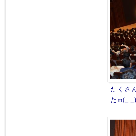
たくさ
たm(_ _