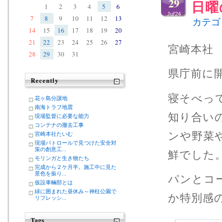
29
日曜
1
2
3
4
5
6
Jul’24
7
8
9
10
11
12
13
カテゴ
14
15
16
17
18
19
20
21
22
23
24
25
26
27
宮崎本社
28
29
30
31
県庁前に
Recently
寝そべっ
花ヶ島分譲地
南海トラフ地震
知り合い
現場監督に必要な能力
コンテナの撤去工事
ンや野菜
宮崎本社たいむ
現場パトロールで見つけた安全対
策の創意工...
鮮でした
モリンガと生き物たち
完成から２ケ月半。施工中に見た
景色を振り...
パンとコ
仮設車輛部とは
緑に囲まれた昼休み～神柱公園で
か特別感
リフレッシ...
Tags