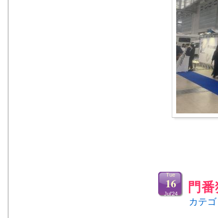
Tue
16
門番
Jul’24
カテゴ