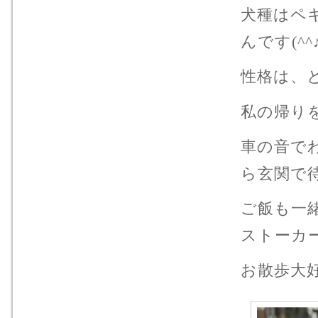
犬種はペ
んです(^^
性格は、
私の帰り
車の音で
ら玄関で
ご飯も一
ストーカ
お散歩大