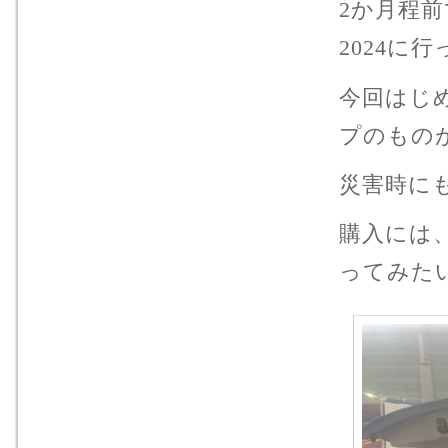
2か月程
2024に
今回はじ
プのもの
災害時に
購入には
ってみた