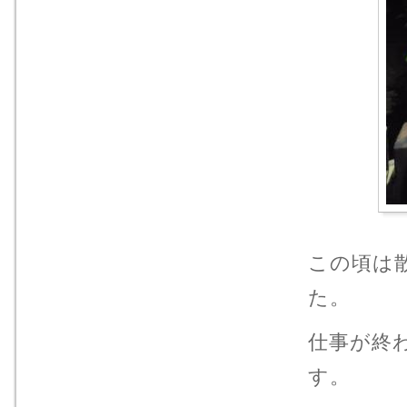
この頃は
た。
仕事が終
す。