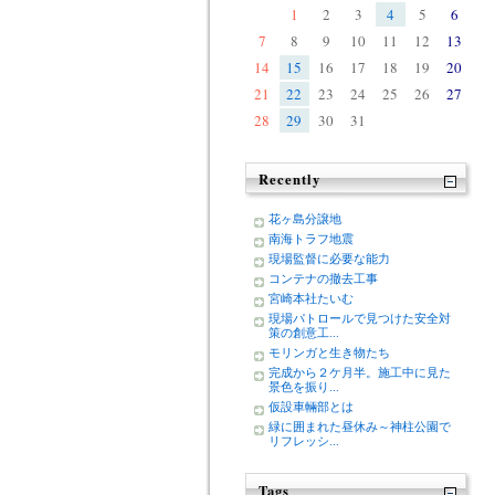
1
2
3
4
5
6
7
8
9
10
11
12
13
14
15
16
17
18
19
20
21
22
23
24
25
26
27
28
29
30
31
Recently
花ヶ島分譲地
南海トラフ地震
現場監督に必要な能力
コンテナの撤去工事
宮崎本社たいむ
現場パトロールで見つけた安全対
策の創意工...
モリンガと生き物たち
完成から２ケ月半。施工中に見た
景色を振り...
仮設車輛部とは
緑に囲まれた昼休み～神柱公園で
リフレッシ...
Tags