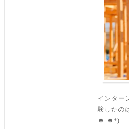
インター
験したのは
☻-☻*)