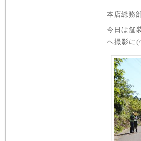
本店総務
今日は舗
へ撮影に(^