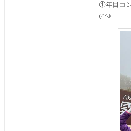
①年目コ
(^^♪