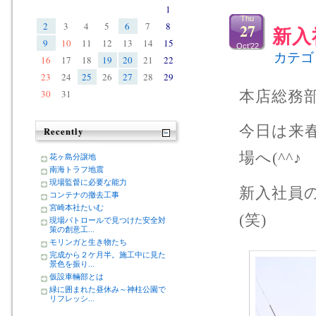
1
Thu
27
2
3
4
5
6
7
8
新入
9
10
11
12
13
14
15
Oct’22
カテゴ
16
17
18
19
20
21
22
23
24
25
26
27
28
29
30
31
本店総務
今日は来
Recently
場へ(^^♪
花ヶ島分譲地
南海トラフ地震
現場監督に必要な能力
新入社員
コンテナの撤去工事
宮崎本社たいむ
(笑)
現場パトロールで見つけた安全対
策の創意工...
モリンガと生き物たち
完成から２ケ月半。施工中に見た
景色を振り...
仮設車輛部とは
緑に囲まれた昼休み～神柱公園で
リフレッシ...