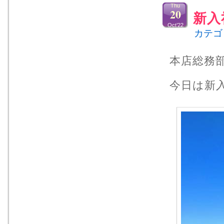
Thu
20
新入
Oct’22
カテゴ
本店総務
今日は新入