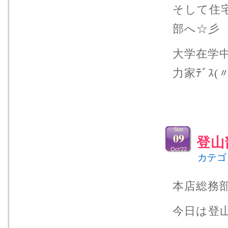
そして住
部へ☆彡
大学在学
力家ﾃﾞｽ(
Sun
09
登山
Oct’22
カテゴ
本店総務
今日は登山