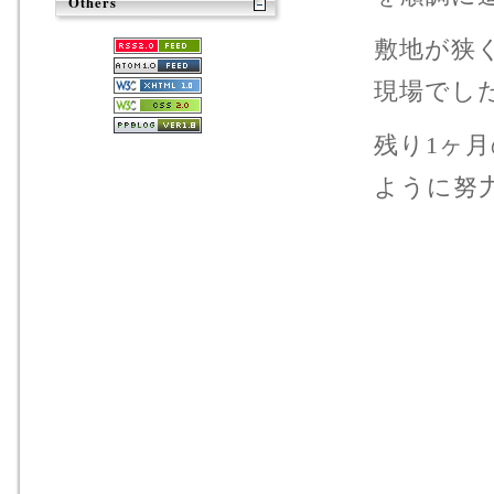
Others
敷地が狭
現場でし
残り1ヶ
ように努