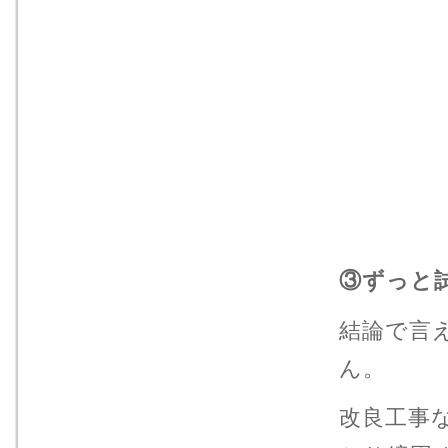
③ずっと
結論で言
ん。
改良工事