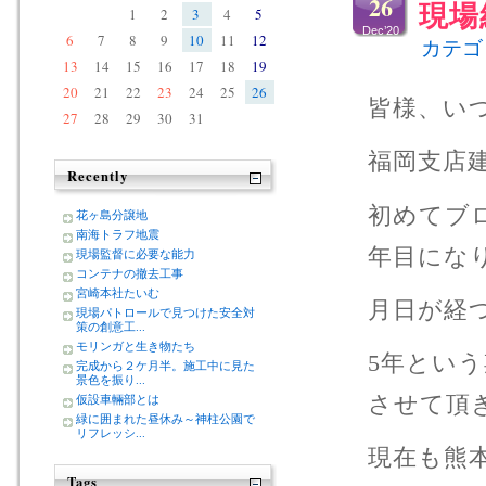
26
現場
1
2
3
4
5
Dec’20
6
7
8
9
10
11
12
カテゴ
13
14
15
16
17
18
19
20
21
22
23
24
25
26
皆様、い
27
28
29
30
31
福岡支店
Recently
初めてブ
花ヶ島分譲地
南海トラフ地震
年目にな
現場監督に必要な能力
コンテナの撤去工事
宮崎本社たいむ
月日が経
現場パトロールで見つけた安全対
策の創意工...
モリンガと生き物たち
5年とい
完成から２ケ月半。施工中に見た
景色を振り...
させて頂
仮設車輛部とは
緑に囲まれた昼休み～神柱公園で
リフレッシ...
現在も熊
Tags