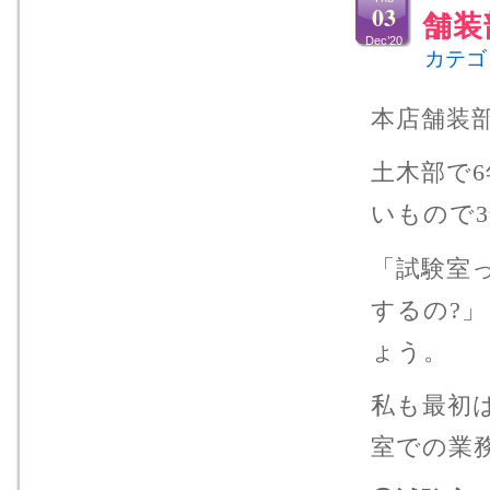
03
舗装
Dec’20
カテゴ
本店舗装
土木部で
いもので
「試験室
するの?
ょう。
私も最初
室での業