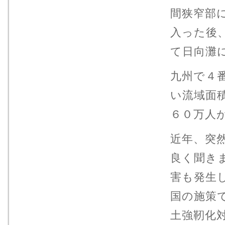
間狭窄部
入った後
て日向灘
九州で４
い流域面
６０万人
近年、突
良く聞き
害も発生
国の施策
土強靭化