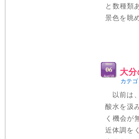
と数種類
景色を眺
Mon
06
大分
Aug’18
カテゴ
以前は、
酸水を汲
く機会が
近体調を