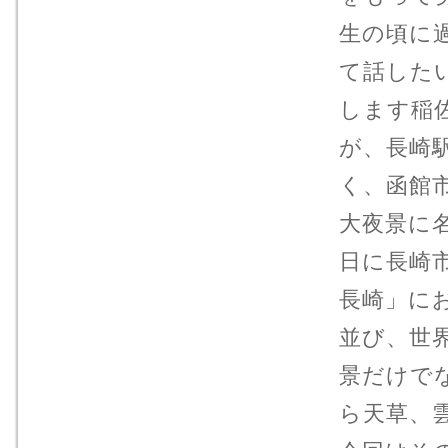
生の頃に
て話した
します稲
が、長崎
く、函館
大夜景に名
日に長崎市
長崎」に
並び、世
景だけで
ら天草、