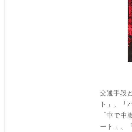
交通手段
ト」、「
「車で中
ート」、