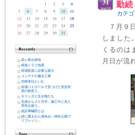
31
勤続
1
2
3
4
Aug’18
5
6
7
8
9
10
11
カテゴ
12
13
14
15
16
17
18
19
20
21
22
23
24
25
７月９日
26
27
28
29
30
31
しました
くるのは
Recently
月日が流
花ヶ島分譲地
南海トラフ地震
現場監督に必要な能力
コンテナの撤去工事
宮崎本社たいむ
現場パトロールで見つけた安全対
策の創意工...
モリンガと生き物たち
完成から２ケ月半。施工中に見た
景色を振り...
仮設車輛部とは
緑に囲まれた昼休み～神柱公園で
リフレッシ...
Tags