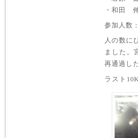
・和田 
参加人数：1
人の数に
ました。
再通過し
ラスト1