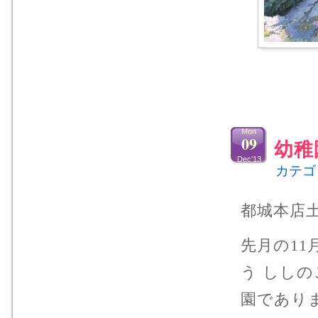
Mon
09
幼稚
Dec’13
カテゴ
都城本店土
先月の11
う しし
園であり