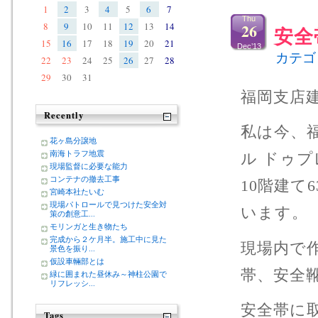
1
2
3
4
5
6
7
Thu
26
8
9
10
11
12
13
14
安全
15
16
17
18
19
20
21
Dec’13
カテゴ
22
23
24
25
26
27
28
29
30
31
福岡支店
Recently
私は今、
花ヶ島分譲地
南海トラフ地震
ル ドゥ
現場監督に必要な能力
コンテナの撤去工事
10階建て
宮崎本社たいむ
現場パトロールで見つけた安全対
います。
策の創意工...
モリンガと生き物たち
完成から２ケ月半。施工中に見た
現場内で
景色を振り...
仮設車輛部とは
帯、安全
緑に囲まれた昼休み～神柱公園で
リフレッシ...
安全帯に
Tags