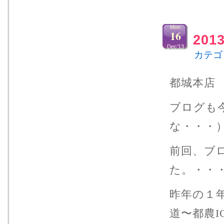
Mon
16
20
Dec’13
カテゴ
都城本店
ブログも
な・・・
前回、ブ
た。・・
昨年の１年
道〜都農I