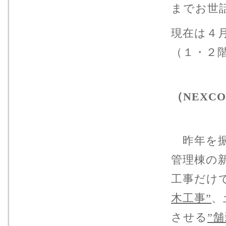
までお世
現在は４
（１・２
（NEX
昨年を振
管理棟の
工事だけ
木工事”
、
させる
”