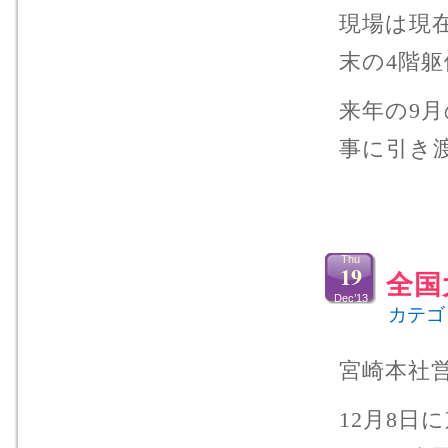
現場は現
末の4階
来年の9
事に引き
Thu
19
全国
Dec’13
カテゴ
宮崎本社
12月8