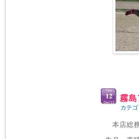
Thu
12
霧島
Dec’13
カテゴ
本店総務