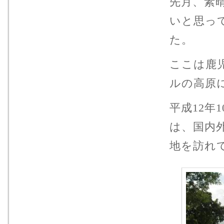
先月、素
いと思っ
た。
ここは鹿
ルの高原
平成12年
は、国内
地を訪れ