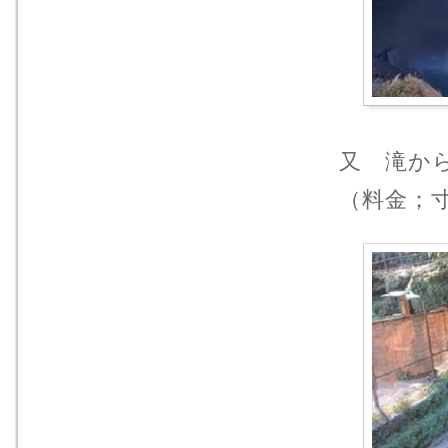
又 滝か
（料金；