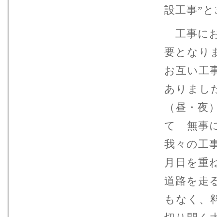
設工事”
工事にお
要となり
お互い工
ありまし
（昼・夜
て 無事
我々の工
月日を重
道路を走
もなく、