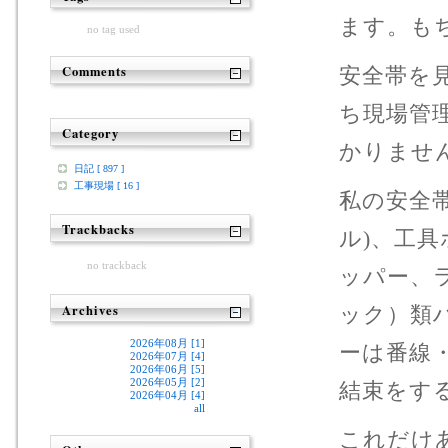
ます。も
no tag used
Comments
安全帯を
ち現場管
Category
かりませ
日記 [ 897 ]
工事現場 [ 16 ]
私の安全
Trackbacks
ル)、工
no trackback
ッパー、
Archives
ック）類
2026年08月 [1]
ーは番線
2026年07月 [4]
2026年06月 [5]
2026年05月 [2]
結束をす
2026年04月 [4]
all
これだけ