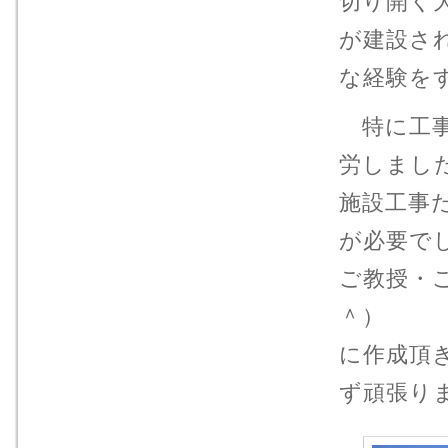
切り開く
が建設さ
な経験を
特に工事
労しました
施設工事
が必要で
ご教授・
＾）ゞ 
に作成頂
ず頑張り