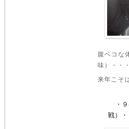
腹ペコな
味）・・・
来年こそ
・９
戦）・