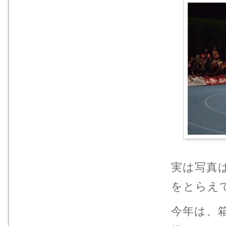
実は写真
をとらえ
今年は、