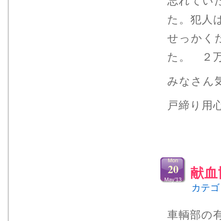
忘れてい
た。犯人
せっかく
た。 ２
みなさん
戸締り用
Mon
20
献血
May’13
カテゴ
車輌部の