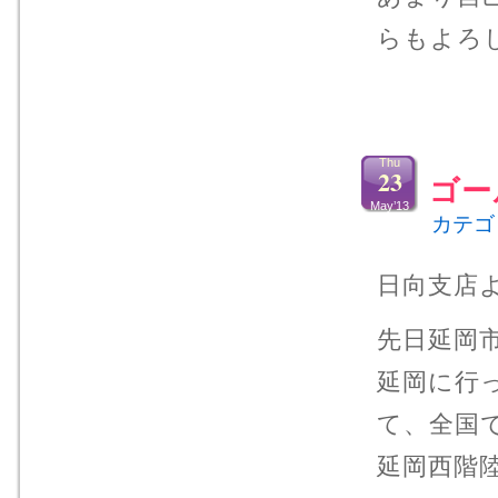
らもよろ
Thu
23
ゴー
May’13
カテゴ
日向支店
先日延岡
延岡に行
て、全国
延岡西階