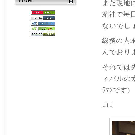
Others
まだ現地
精神で毎
ないでし
総務の内
んでおり
それでは
ィバルの素
ﾗﾏﾝです)
↓↓↓