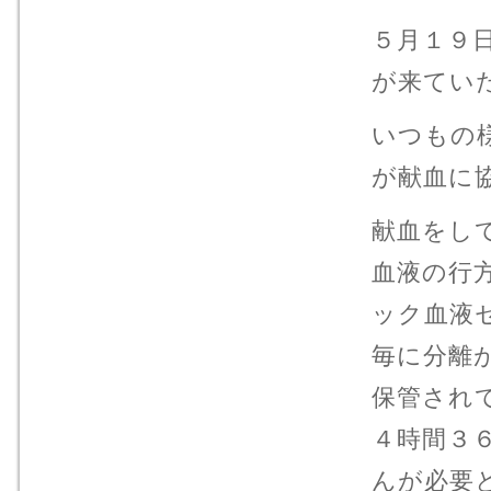
５月１９
が来てい
いつもの
が献血に
献血をし
血液の行
ック血液
毎に分離
保管され
４時間３
んが必要