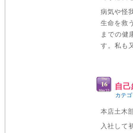
病気や怪
生命を救
までの健
す。私も
Thu
16
自己
May’13
カテゴ
本店土木
入社して