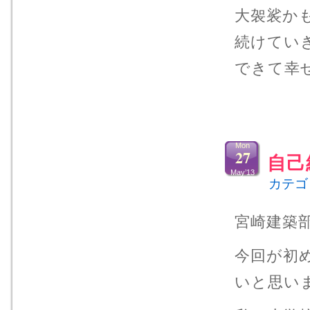
大袈裟か
続けてい
できて幸
Mon
27
自己
May’13
カテゴ
宮崎建築
今回が初
いと思い