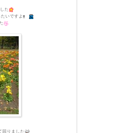
でした
みたいですよ
た
て回りました