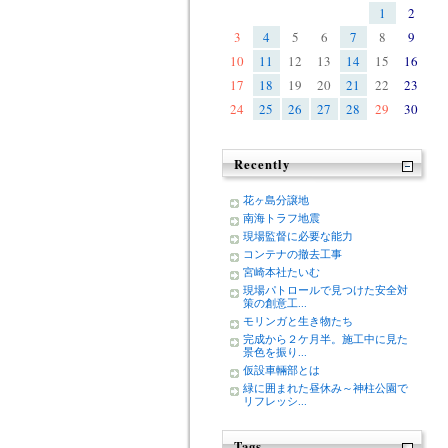
1
2
3
4
5
6
7
8
9
10
11
12
13
14
15
16
17
18
19
20
21
22
23
24
25
26
27
28
29
30
Recently
花ヶ島分譲地
南海トラフ地震
現場監督に必要な能力
コンテナの撤去工事
宮崎本社たいむ
現場パトロールで見つけた安全対
策の創意工...
モリンガと生き物たち
完成から２ケ月半。施工中に見た
景色を振り...
仮設車輛部とは
緑に囲まれた昼休み～神柱公園で
リフレッシ...
Tags