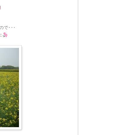
で･･･
た