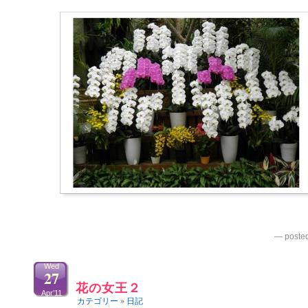
— poste
Wed
27
花の女王２
Apr’11
カテゴリー
»
日記