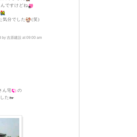
たんですけどね
〜
た気分でした
(笑)
d by 吉原建設 at 09:00 am
さん宅
の
ました