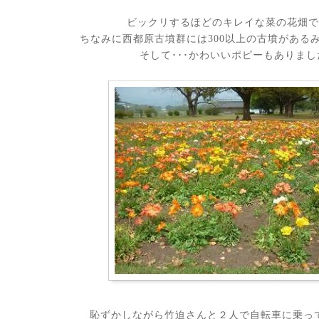
ビックリするほどのキレイな菜の花畑
ちなみに西都原古墳群には300以上の古墳がある
そして･･･かわいいポピーもありまし
恥ずかしながら竹迫さんと２人で自転車に乗っ