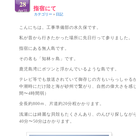
28
指宿にて
Apr’11
カテゴリー
»
日記
こんにちは。工事準備部の水久保です。
私が昔から行きたかった場所に先日行って参りました。
指宿にある無人島です。
その名も「知林ヶ島」です。
鹿児島湾にポツンと浮かんでいるような島です。
テレビ等でも放送されていて御存じの方もいらっしゃる
中潮時にだけ陸と海が砂州で繋がり、自然の偉大さを感
間〜4時間弱）
全長約800ｍ、片道約20分程かかります。
浅瀬には綺麗な貝殻もたくさんあり、のんびり探しなが
40分〜50分はかかります。