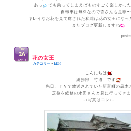
あっ
でも乗ってしまえばものすごく楽しかっ
自転車は無料なので皆さんも是非
キレイなお花を見て癒された私達は花の女王になっ
またブログ更新しますね
— poste
Tue
26
花の女王
Apr’11
カテゴリー
»
日記
こんにちは
総務部 竹迫 です
先日、ＴＶで放送されていた新富町の黒木
芝桜を総務の永田さんと見に行ってき
↓↓写真はコレ↓↓