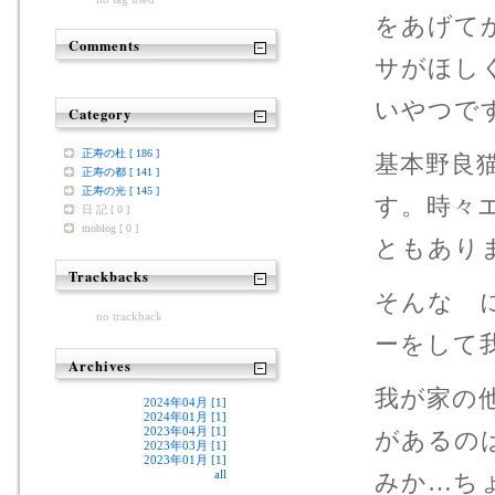
をあげて
Comments
サがほし
いやつで
Category
正寿の杜 [ 186 ]
基本野良
正寿の都 [ 141 ]
正寿の光 [ 145 ]
す。時々
日 記 [ 0 ]
moblog [ 0 ]
ともあり
Trackbacks
そんな 
no trackback
ーをして我
Archives
我が家の
2024年04月 [1]
2024年01月 [1]
2023年04月 [1]
があるの
2023年03月 [1]
2023年01月 [1]
all
みか…ち