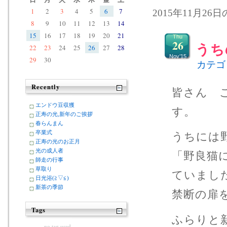
1
2
3
4
5
6
7
2015年11月26
8
9
10
11
12
13
14
15
16
17
18
19
20
21
Thu
26
うち
22
23
24
25
26
27
28
Nov’15
29
30
カテゴ
Recently
皆さん 
エンドウ豆収獲
す。
正寿の光,新年のご挨拶
春らんまん
卒業式
うちには
正寿の光のお正月
光の成人者
「野良猫
師走の行事
草取り
ていまし
日光浴(≧▽≦)
新茶の季節
禁断の扉
Tags
ふらりと
no tag used