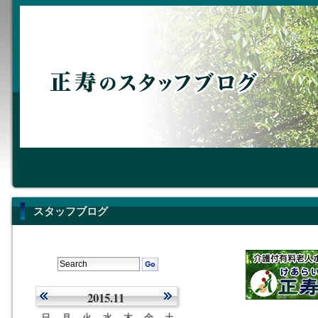
スタッフブログ
2015.11
日
月
火
水
木
金
土