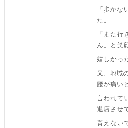
「歩かな
た。
「また行
ん」と笑
嬉しかっ
又、地域
腰が痛い
言われて
退店させ
貰えない