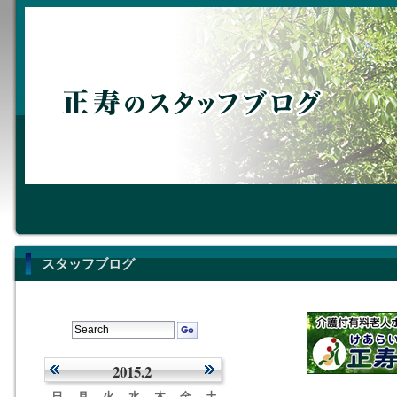
スタッフブログ
2015.2
日
月
火
水
木
金
土