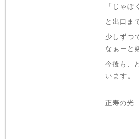
「じゃぼ
と出口ま
少しずつ
なぁー
今後も、
います。
正寿