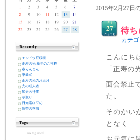
1
2
3
4
5
6
7
2015年2月27日
8
9
10
11
12
13
14
15
16
17
18
19
20
21
Fri
27
待ち
22
23
24
25
26
27
28
Feb’15
カテゴ
Recently
こんにち
エンドウ豆収獲
正寿の光,新年のご挨拶
「正寿の
春らんまん
卒業式
正寿の光のお正月
面会禁止
光の成人者
師走の行事
た。
草取り
日光浴(≧▽≦)
新茶の季節
そのかい
となく
Tags
no tag used
お元気に