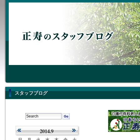
スタッフブログ
2014.9
日
月
火
水
木
金
土