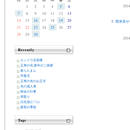
1
2
3
4
5
6
20
7
8
9
10
11
12
13
14
15
16
17
18
19
20
西米良や
21
22
23
24
25
26
27
28
29
30
20
Recently
エンドウ豆収獲
正寿の光,新年のご挨拶
春らんまん
卒業式
正寿の光のお正月
光の成人者
師走の行事
草取り
日光浴(≧▽≦)
新茶の季節
Tags
no tag used