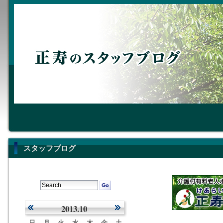
スタッフブログ
2013.10
日
月
火
水
木
金
土