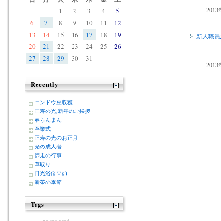
1
2
3
4
5
201
6
7
8
9
10
11
12
13
14
15
16
17
18
19
新人職員
20
21
22
23
24
25
26
27
28
29
30
31
201
Recently
エンドウ豆収獲
正寿の光,新年のご挨拶
春らんまん
卒業式
正寿の光のお正月
光の成人者
師走の行事
草取り
日光浴(≧▽≦)
新茶の季節
Tags
no tag used