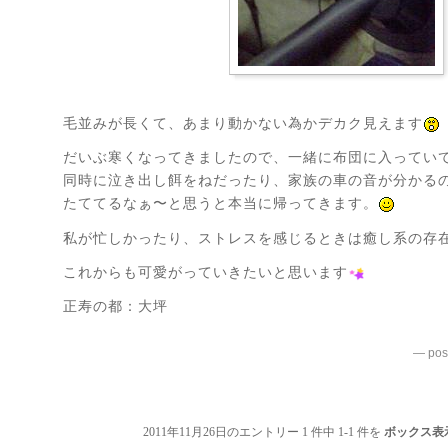
毛並みが長くて、あまり動かない為かデカク見えます
だいぶ寒くなってきましたので、一緒に布団に入ってい
同時に泣き出し餌をねだったり、家族の車の音が分かる
たててるなぁ〜と思うと本当に帰ってきます。
私が忙しかったり、ストレスを感じるときは癒し系の存
これからも可愛がっていきたいと思います
正寿の都：大坪
— pos
2011年11月26日のエントリー 1 件中 1-1 件を
ボックス表