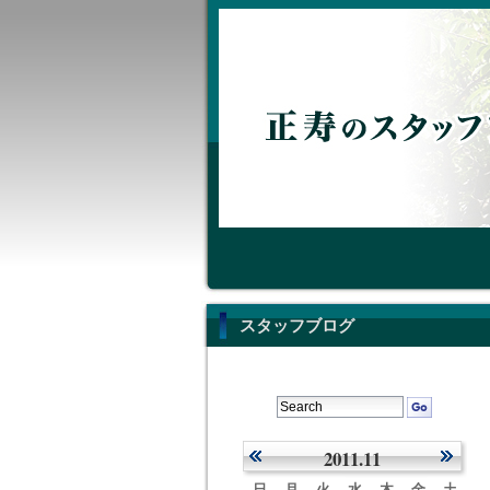
スタッフブログ
2011.11
日
月
火
水
木
金
土