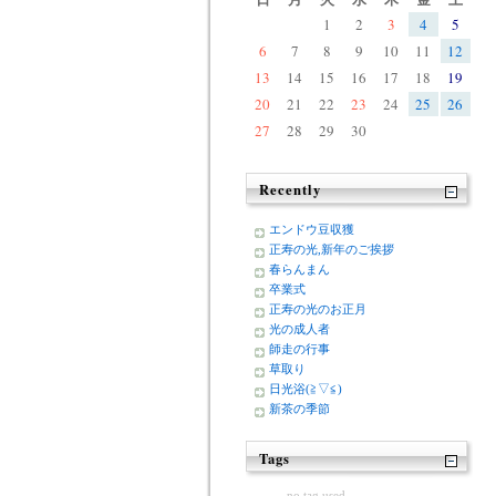
1
2
3
4
5
6
7
8
9
10
11
12
13
14
15
16
17
18
19
20
21
22
23
24
25
26
27
28
29
30
Recently
エンドウ豆収獲
正寿の光,新年のご挨拶
春らんまん
卒業式
正寿の光のお正月
光の成人者
師走の行事
草取り
日光浴(≧▽≦)
新茶の季節
Tags
no tag used