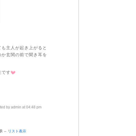
ても主人が起き上がると
のか玄関の前で聞き耳を
在です
ted by admin at 04:48 pm
示
⇔
リスト表示