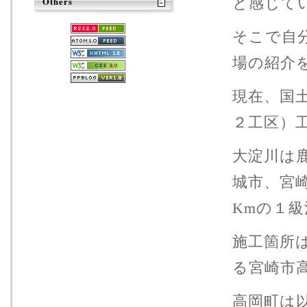
と感じて
Others
そこで自
場の紹介
現在、国
２工区）
大淀川は
城市、宮
Kmの１
施工箇所
る宮崎市
高岡町は