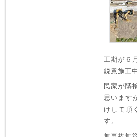
工期が６
鋭意施工
民家が隣
思います
けして頂
す。
無事故無