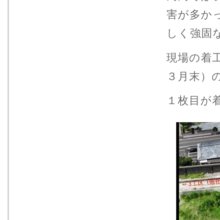
害が多か
しく強固
現場の着
３月末）
１枚目が