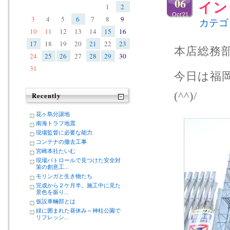
06
イン
1
2
Oct’21
3
4
5
6
7
8
9
カテゴ
10
11
12
13
14
15
16
17
18
19
20
21
22
23
本店総務
24
25
26
27
28
29
30
31
今日は福
(^^)/
Recently
花ヶ島分譲地
南海トラフ地震
現場監督に必要な能力
コンテナの撤去工事
宮崎本社たいむ
現場パトロールで見つけた安全対
策の創意工...
モリンガと生き物たち
完成から２ケ月半。施工中に見た
景色を振り...
仮設車輛部とは
緑に囲まれた昼休み～神柱公園で
リフレッシ...